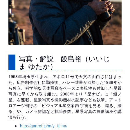
写真・解説 飯島裕（いいじ
ま ゆたか）
1958年埼玉県生まれ。アポロ11号で天文の面白さにはまっ
た。広告制作会社に勤務後、ハレー彗星が回帰した1986年か
ら独立。科学的な天体写真をベースに表現性も付加した星景
写真に早くから取り組む。2003年より「星ナビ」に「銀ノ
星」を連載、星景写真や撮影機材の記事なども執筆。アスト
ロアーツ刊行の「ビジュアル星空案内 宇宙を見る、識る、撮
る」や、カメラ雑誌など執筆多数。星景写真の撮影講座や講
演も行う。
http://ganref.jp/m/y_iijima/