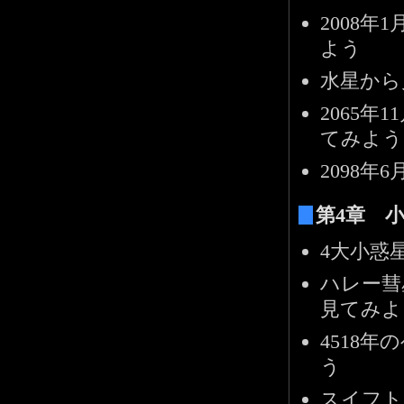
2008
よう
水星から
2065
てみよ
2098年
第4章 
4大小惑
ハレー彗
見てみよ
4518
う
スイフト