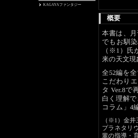
KAGAYAファンタジー
概要
本書は、月
でもお馴染
（※1）氏
来の天文現
全52編を
こだわりエ
タ Ver
白く理解で
コラム」4
（※1）金井
プラネタリ
輩の指導・