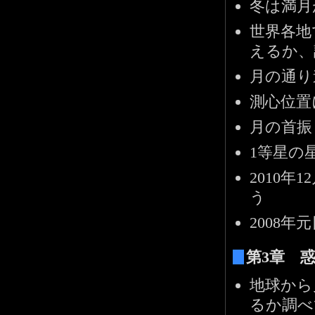
冬は満月
世界各地
えるか、
月の通り
測心位置
月の首振
1等星の
2010
う
2008
第3章 
地球から
るか調べ