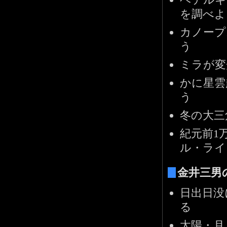
を調べよ
カノープ
う
ミラが変
かに星雲
う
冬の大三
紀元前1
ル・ライ
金井三男
日出日没
る
太陽・月