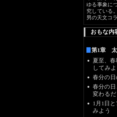
ゆる事象に
究している
男の天文コ
おもな内
第1章 
夏至、春
してみよ
春分の日
春分の日
変わるだ
1月1日
みよう