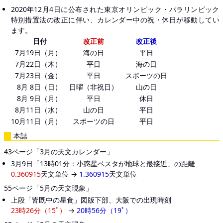
2020年12月4日に公布された東京オリンピック・パラリンピック
特別措置法の改正に伴い、カレンダー中の祝・休日が移動してい
ます。
日付
改正前
改正後
7月19日（月）
海の日
平日
7月22日（木）
平日
海の日
7月23日（金）
平日
スポーツの日
8月 8日（日）
日曜（非祝日）
山の日
8月 9日（月）
平日
休日
8月11日（水）
山の日
平日
10月11日（月）
スポーツの日
平日
本誌
43ページ「3月の天文カレンダー」
3月9日「13時01分：小惑星ベスタが地球と最接近」の距離
0.360915
天文単位 →
1.360915
天文単位
55ページ「5月の天文現象」
上段「皆既中の星食」図版下部、大阪での出現時刻
23時26分（15ﾟ）
→
20時56分（19ﾟ）