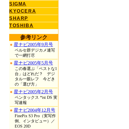
SIGMA
KYOCERA
SHARP
TOSHIBA
参考リンク
星ナビ2005年9月号
ペルセ群デジカメ連写
で一網打尽
星ナビ2005年5月号
この春選ぶ「ベストな1
台」はどれだ？ デジ
タル一眼レフ 今どき
の「選び方」
星ナビ2005年2月号
ペンタックス *ist DS 実
写速報
星ナビ2004年12月号
FinePix S3 Pro（実写作
例、インタビュー）／
EOS 20D