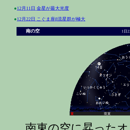
●
12月11日 金星が最大光度
●
12月22日 こぐま座β流星群が極大
南の空
1日2
南東の空に昇ったオ