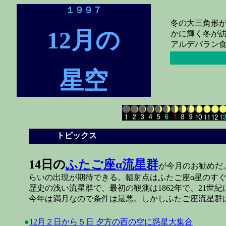
１９９７
冬の大三角形
12月の
かに輝く冬が
アルデバラン食
星空
トピックス
◎
14日
の
ふたご座α流星群
が今月のお勧めだ。
らいの出現が期待できる。輻射点はふたご座α星のす
歴史の浅い流星群で、最初の観測は1862年で、21世
今年は満月なので条件は最悪。しかしふたご座流星群
●
12月２日から５日 夕方の西の空に惑星大集合