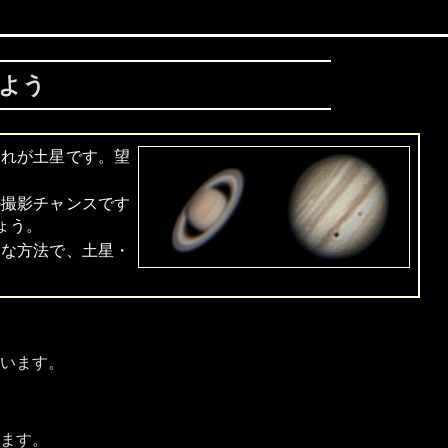
よう
それが土星です。望
の撮影チャンスです
ょう。
ろな方法で、土星・
います。
ます。