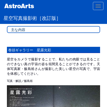
Toggl
navig
星空写真撮影術［改訂版］
主な内容
巻頭ギャラリー 星露光彩
星空をカメラで撮影することで、私たちの肉眼では見ること
のできない真の宇宙の姿を垣間見ることができるのです。天
体写真家・飯島裕さんが撮影した美しい星空の写真で、宇宙
を体感してください。
写真・解説／飯島裕