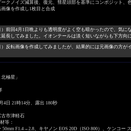
でダークノイズ減算後、復元、彗星頭部を基準にコンポジット、
転画像を作成し1枚目と合成
目）前回4月1日晩よりも透明度がよく空も暗かったので、気に
に延長してみました。イオンテールは淡く短いながらも下方向
目）反転画像を作成してみましたが、結果的には元画像の方が
と北極星」
洋
4月4日 21時14分、露出 180秒
宮古市津軽石
材等：
50mm F1.4→2.8、キヤノン EOS 20D（ISO 800）、ケンコー