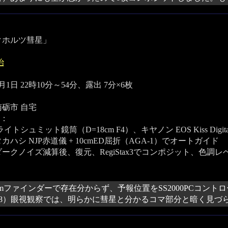
クホルツ彗星」
治
4月1日 22時10分～54分、露出 7分×6枚
砺市 自宅
：
イトシュミット鏡筒（D=18cm F4）、キヤノン EOS Kiss Digit
カハシ NJP赤道儀 + 10cmED屈折（AGA-1）でオートガイド
ダークノイズ減算後、復元、RegiStax3でコンポジット、色調
cmファインダーで存在分からず、予報位置をSS2000PCコント
38）眼視観察では、明らかに彗星と分かるコマ部分と暗く見づ