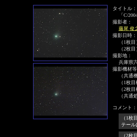
タイトル：
「C/20
撮影者：
藤尾 俊
撮影日時：
（1枚目）
（2枚目）
撮影地：
兵庫県
撮影機材等
（共通機材
（1枚目
（2枚目
（共通
コメント：
（1枚
テール
（2枚