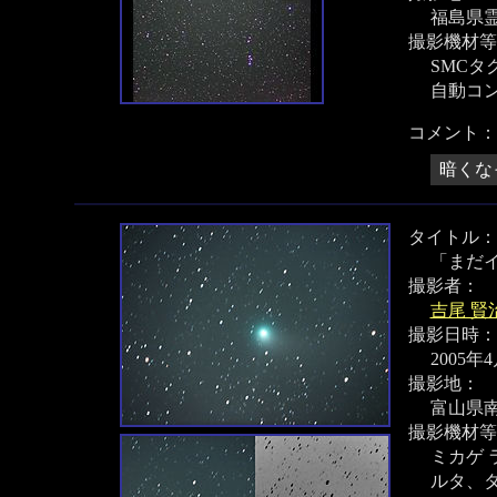
福島県
撮影機材等
SMCタク
自動コ
コメント：
暗くな
タイトル：
「まだ
撮影者：
吉尾 賢
撮影日時：
2005年
撮影地：
富山県南
撮影機材等
ミカゲ ラ
ルタ、タ