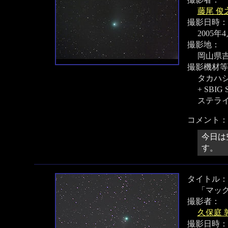
藤尾 俊
撮影日時：
2005年
撮影地：
岡山県
撮影機材等
タカハシ 
+ SBIG 
ステラ
コメント：
今日は
す。
タイトル：
「マック
撮影者：
久保庭 
撮影日時：