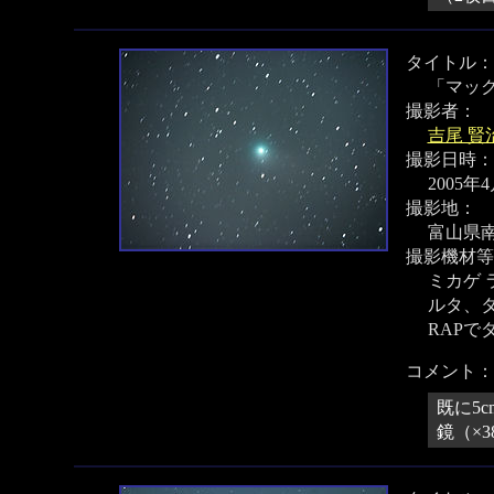
タイトル：
「マッ
撮影者：
吉尾 賢
撮影日時：
2005年
撮影地：
富山県南
撮影機材等
ミカゲ ラ
ルタ、タ
RAPで
コメント：
既に5
鏡（×