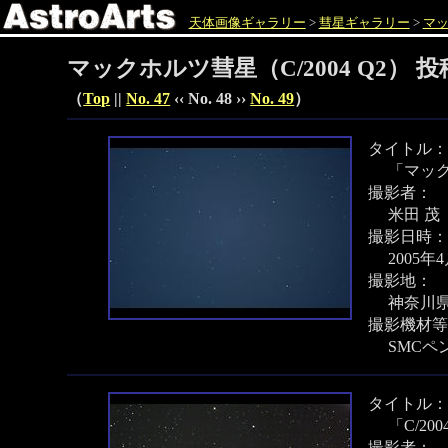
天体画像ギャラリー
>
彗星ギャラリー
>
マッ
マックホルツ彗星（C/2004 Q2） 
（
Top
||
No. 47
‹‹ No. 48 ››
No. 49
）
タイトル：
「マッ
撮影者：
米田 茂
撮影日時：
2005年
撮影地：
神奈川
撮影機材等
SMCペン
タイトル：
「C/20
撮影者：