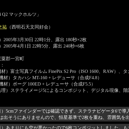
04 Q2 マックホルツ」
之祐
（西明石天文同好会）
2005年3月30日 22時1分、露出 180秒×2枚
2005年4月1日 22時5分、露出 240秒×6枚
宍粟郡一宮町
：
）富士写真フイルム FinePix S2 Pro（ISO 1600、RAW）、タ
機材）タカハシ MT-160 + レデューサ（合成F4.8）
機材）ボーグ 100ED + レデューサ（合成F5.5）
処理）ステライメージ5によるコンポジット、デジタル現像、階
目）5cmファインダーでは確認できず、ステラナビゲータ6で
は出そうにありませんので、恒星基準で2枚を重ね、雰囲気を
目）あまりにも空が悪かったので6枚コンポジットしました。も