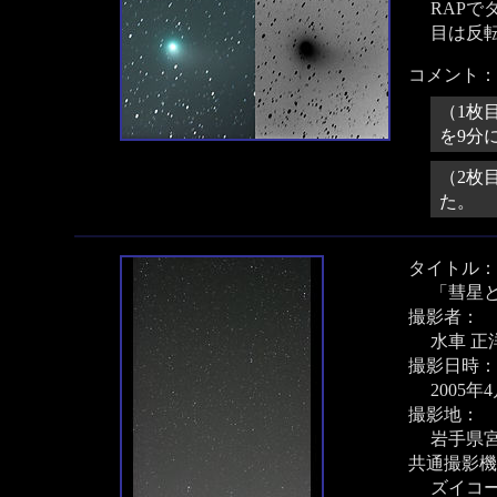
RAP
目は反
コメント：
（1枚
を9分
（2枚
た。
タイトル：
「彗星
撮影者：
水車 正
撮影日時：
2005年
撮影地：
岩手県
共通撮影機
ズイコー 