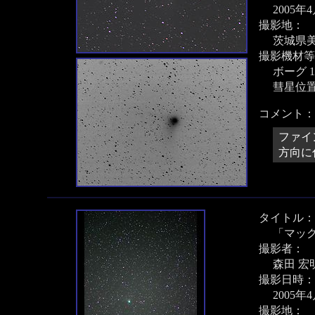
2005年
撮影地：
茨城県
撮影機材等
ボーグ 1
彗星位
コメント：
ファイ
方向に
タイトル：
「マッ
撮影者：
森田 宏
撮影日時：
2005年
撮影地：