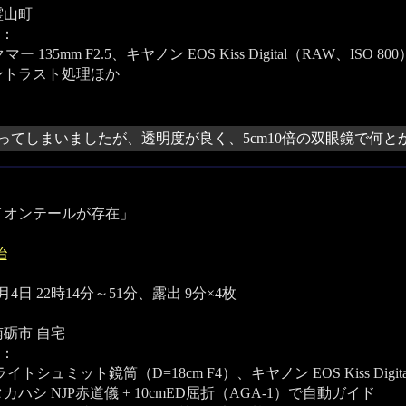
霊山町
：
マー 135mm F2.5、キヤノン EOS Kiss Digital（RAW、I
ントラスト処理ほか
ってしまいましたが、透明度が良く、5cm10倍の双眼鏡で何と
イオンテールが存在」
治
4月4日 22時14分～51分、露出 9分×4枚
砺市 自宅
：
イトシュミット鏡筒（D=18cm F4）、キヤノン EOS Kiss Digit
カハシ NJP赤道儀 + 10cmED屈折（AGA-1）で自動ガイド