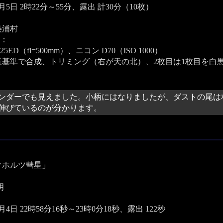
4月5日 2時22分～55分、露出 計30分（10枚）
美浦村
：
25ED（fl=500mm）、ニコン D70（ISO 1000）
置基準で合成、トリミング（右が天の北）、2枚目は1枚目を白
ンダーでも見えました。小柄にはなりましたが、ダストの尾は
伸びているのが分かります。
クホルツ彗星」
明
4月4日 22時58分16秒～23時0分18秒、露出 122秒