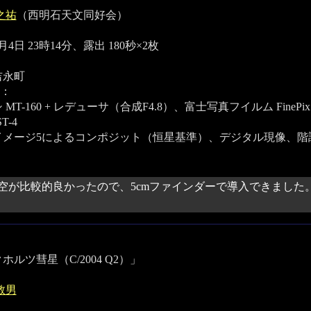
之祐
（西明石天文同好会）
4月4日 23時14分、露出 180秒×2枚
吉永町
：
MT-160 + レデューサ（合成F4.8）、富士写真フイルム FinePix S
ST-4
イメージ5によるコンポジット（恒星基準）、デジタル現像、階
空が比較的良かったので、5cmファインダーで導入できました
ホルツ彗星（C/2004 Q2）」
敦男