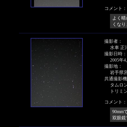
コメント：
よく晴
くなり
撮影者：
水車 正
撮影日時：
2005年
撮影地：
岩手県
共通撮影機
タムロン 
トリミ
コメント：
90m
双眼鏡