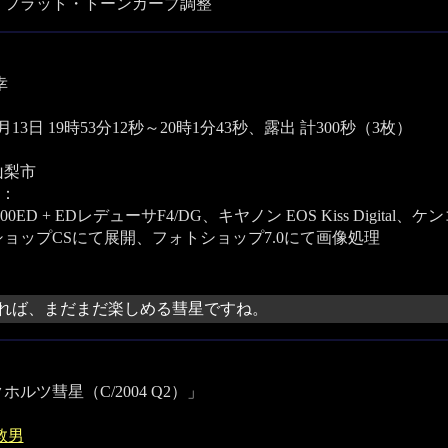
・フラット・トーンカーブ調整
幸
3月13日 19時53分12秒～20時1分43秒、露出 計300秒（3枚）
山梨市
：
00ED + EDレデューサF4/DG、キヤノン EOS Kiss Digital
ョップCSにて展開、フォトショップ7.0にて画像処理
れば、まだまだ楽しめる彗星ですね。
ホルツ彗星（C/2004 Q2）」
敦男