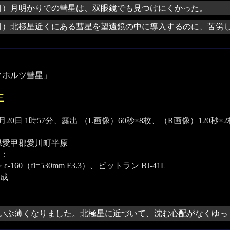
目）月明かりでの彗星は、双眼鏡でも見つけにくかった。
目）北極星近くにある彗星を望遠鏡の中に導入するのに、苦労
クホルツ彗星」
三
年3月20日 1時57分、露出 （L画像）60秒×8枚、（R画像）120秒
県愛甲郡愛川町半原
：
-160（fl=530mm F3.3）、ビットラン BJ-41L
合成
いぶ薄くなりました。北極星に近づいて、沈む心配がなくゆっ