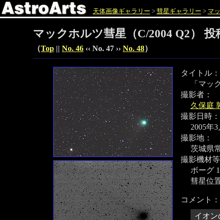
天体画像ギャラリー
>
彗星ギャラリー
>
マッ
マックホルツ彗星（C/2004 Q2） 
（
Top
||
No. 46
‹‹ No. 47 ››
No. 48
）
タイトル：
「マック
撮影者：
久保庭 
撮影日時：
2005年
撮影地：
茨城県
撮影機材等
ボーグ 1
彗星位
コメント：
イオン