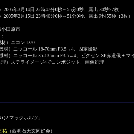
2005年3月14日 22時47分0秒～55分0秒、露出 30秒×7枚
2005年3月15日 23時40分0秒～51分0秒、露出 計455秒（3枚）
県小田原市
：
材）ニコン D70
材）ニッコール 18-70mm F3.5→4、固定撮影
機材）ニッコール 35-135mm F3.5→4、ビクセン SP赤道儀 +
処理）ステライメージ4でコンポジット、画像処理
04 Q2 マックホルツ」
之祐
（西明石天文同好会）