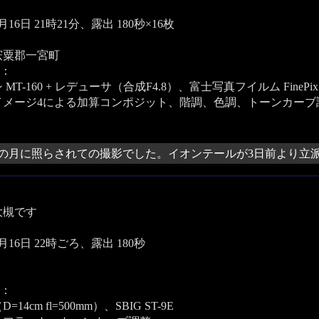
3月16日 21時21分、露出 180秒×16枚
宍粟郡一宮町
：
MT-160 + レデューサ（合成F4.8）、富士写真フイルム FinePix S
イメージ4による加算コンポジット、階調、色調、トーンカーブ
の月に照らされての撮影でした。イオンテールが3日前より立
大槻です
3月16日 22時ごろ、露出 180秒
：
14cm fl=500mm）、SBIG ST-9E