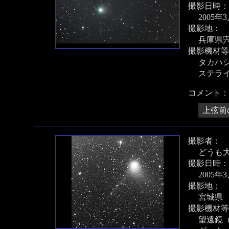
撮影日時：
2005年
撮影地：
兵庫県
撮影機材等
タカハシ 
ステラ
コメント：
上弦前
撮影者：
どうも
撮影日時：
2005年
撮影地：
宮城県
撮影機材等
望遠鏡（D=