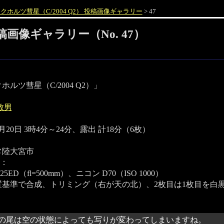
クホルツ彗星（C/2004 Q2） 投稿画像ギャラリー
> 47
投稿画像ギャラリー（No. 47）
ホルツ彗星（C/2004 Q2）」
敦男
3月20日 3時4分～24分、露出 計18分（6枚）
常陸大宮市
：
25ED（fl=500mm）、ニコン D70（ISO 1000）
置基準で合成、トリミング（右が天の北）、2枚目は1枚目を白
の尾は空の状態によっても写りが変わってしまいますね。