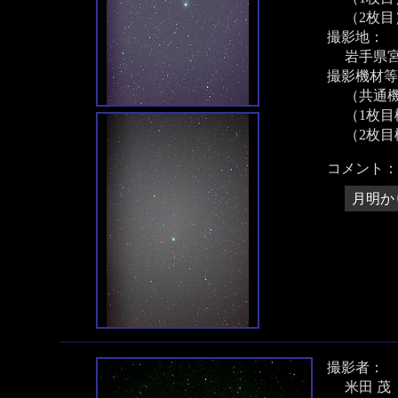
（2枚目）
撮影地：
岩手県
撮影機材等
（共通機
（1枚目機
（2枚目機
コメント：
月明か
撮影者：
米田 茂