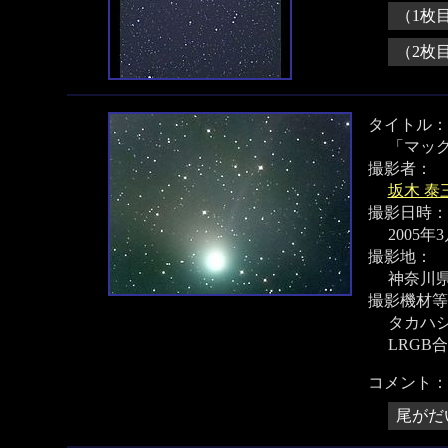
（1枚
（2枚
タイトル：
「マッ
撮影者：
坂木 泰
撮影日時：
2005
撮影地：
神奈川
撮影機材等
タカハシ ε
LRGB
コメント：
尾がだ