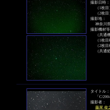
撮影日時：
（1枚目）
（2枚目）
撮影地：
神奈川
撮影機材等
（共通機
（1枚目機
（2枚目
（共通
タイトル：
「C/20
撮影者：
藤尾 俊