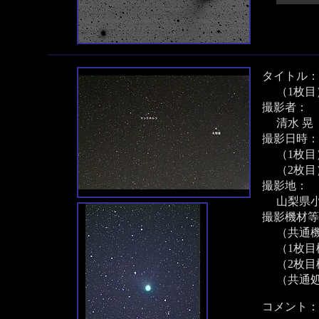
タイトル：
（1枚
撮影者：
清水 晃
撮影日時：
（1枚目）
（2枚目
撮影地：
山梨県
撮影機材等
（共通機材
（1枚目機
（2枚目機
（共通処
コメント：