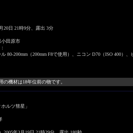
3月20日 21時9分、露出 3分
県小田原市
：
 80-200mm（200mm F8で使用）、ニコン D70（ISO 40
用の機材は18年位前の物です。
クホルツ彗星」
洋
2005年3月19日 21時29分、露出 180秒