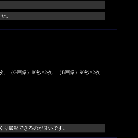
した。
×2枚、（G画像）80秒×2枚、（B画像）90秒×2枚
くり撮影できるのが良いです。