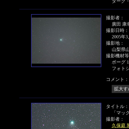
ダーク
撮影者：
廣田 康
撮影日時：
2005年
撮影地：
山梨県
撮影機材等
ボーグ 1
フォトシ
コメント：
拡大す
タイトル：
「マック
撮影者：
久保庭 