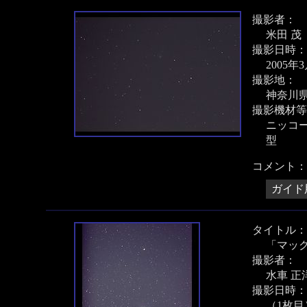
撮影者：
米田 茂
撮影日時：
2005年
撮影地：
神奈川
撮影機材等
ニッコール
型
コメント：
ガイド
タイトル：
「マッ
撮影者：
水車 正
撮影日時：
（1枚目）