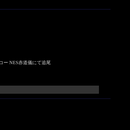
、ケンコー NES赤道儀にて追尾