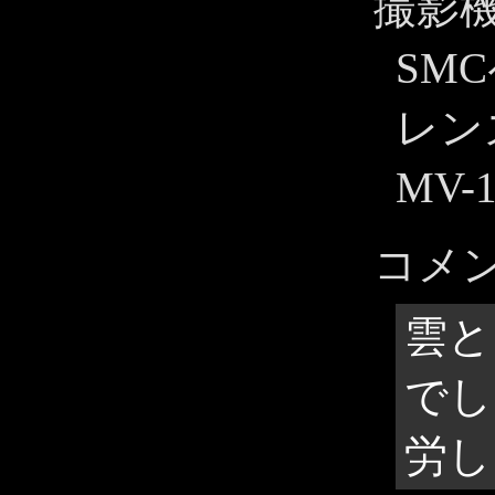
撮影
SM
レン
MV-
コメ
雲と
でし
労し