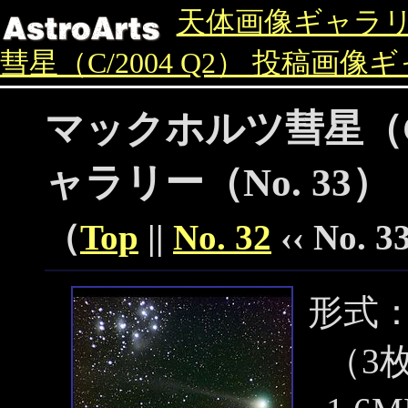
天体画像ギャラ
彗星（C/2004 Q2） 投稿画像
マックホルツ彗星（C/
ャラリー（No. 33）
（
Top
||
No. 32
‹‹ No. 33
形式
（3