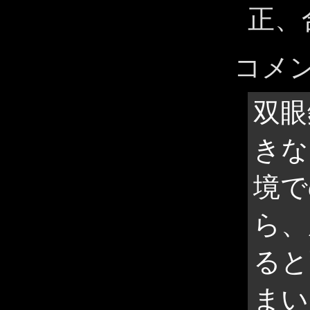
正、
コメ
双眼
きな
境で
ら、
ると
まい