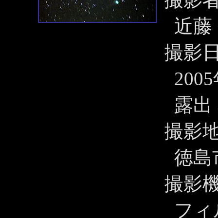
近藤
撮影
200
露出 
撮影
徳島
撮影
フィ