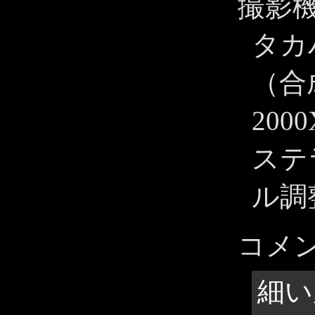
撮影
タカハ
（合成
200
ステ
ル調
コメ
細い