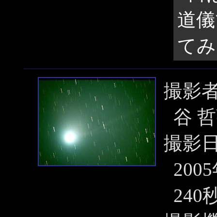
道儀
てみ
撮影
谷 
撮影
200
240