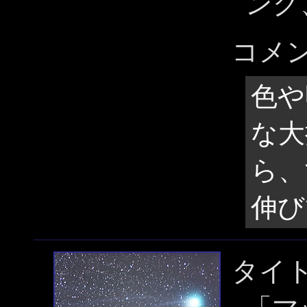
ング
コメ
色や
な大
ら、
伸び
タイ