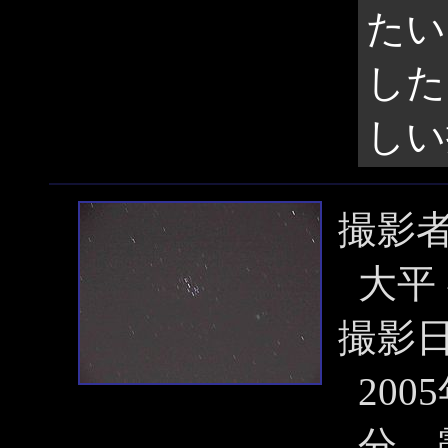
たい
した
しい
撮影
大平
撮影
200
分、