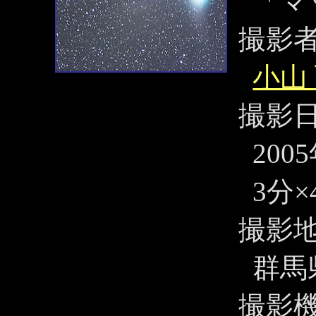
「マ
撮影
小山
撮影
200
3分×
撮影
群馬
撮影