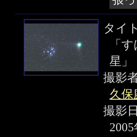
タイ
「す
星」
撮影
久保
撮影
200