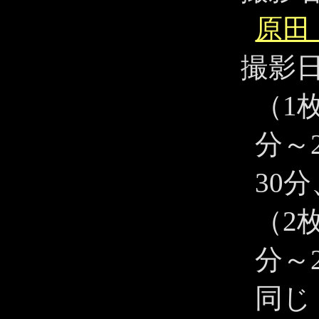
原田
撮影
（1枚
分～
30
（2枚
分～
同じ