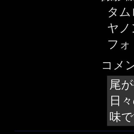
タムロ
ヤノン 
フォ
コメ
尾が
日々
味で