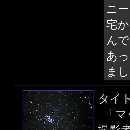
ニー
宅か
んで
あっ
まし
タイ
「マ
撮影