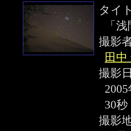
タイ
「浅
撮影
田中
撮影
200
30秒
撮影