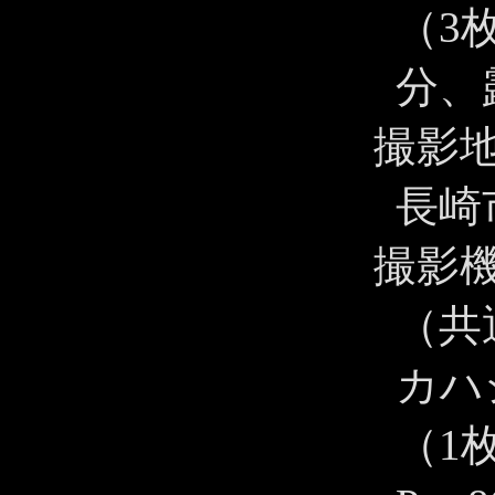
（3枚
分、露
撮影
長崎
撮影
（共通
カハ
（1