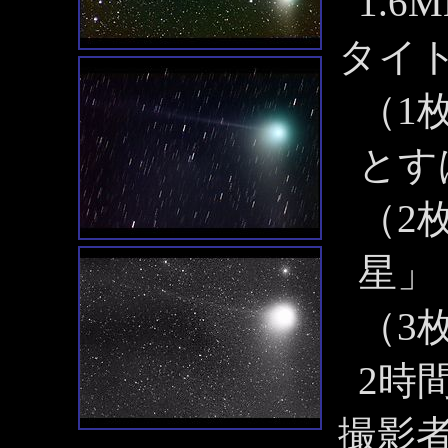
1.6M
タイ
（1
とす
（2
星」
（3
2時
撮影