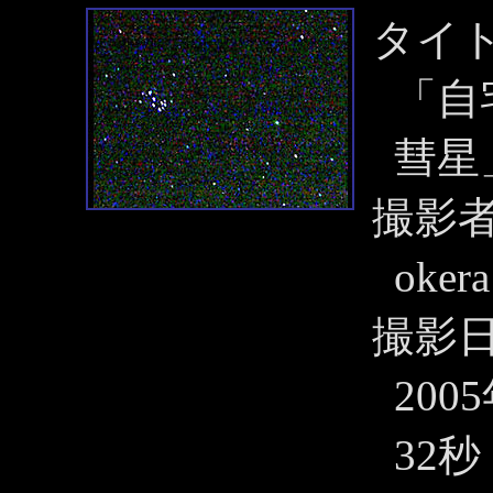
タイ
「自
彗星
撮影
okera
撮影
200
32秒