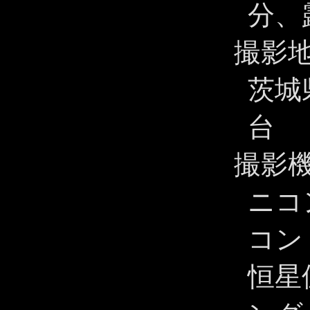
分、
撮影
茨城
台
撮影
ニコン
コン 
恒星