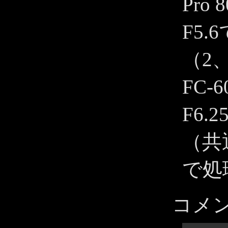
Pro 
F5.
（2
FC-
F6.2
（共
で処
コメ