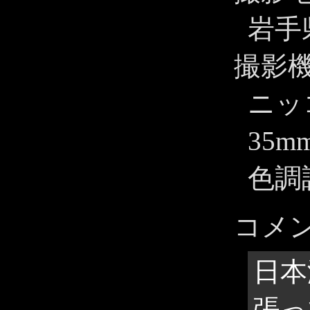
岩手
撮影
ニッコ
35
色調
コメ
日本
張っ