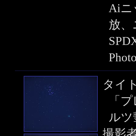
Aiニ
放、
SP
Pho
タイ
「プ
ルツ
撮影