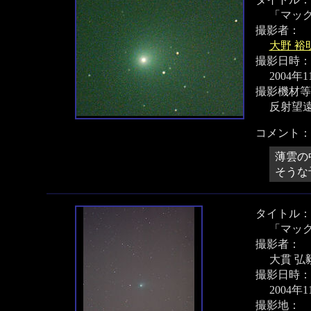
「マッ
撮影者：
大野 裕
撮影日時：
2004年
撮影機材等
反射望遠鏡
コメント：
薄雲の
そうな
タイトル：
「マッ
撮影者：
大貫 弘
撮影日時：
2004年
撮影地：