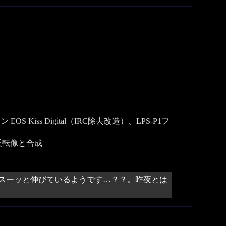
S Kiss Digital（IRC除去改造）、LPS-P1フ
反転像と合成
スーッと伸びているようです…？？。昨夜とは