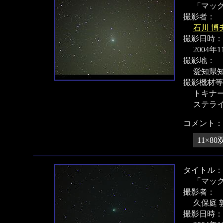
「マック
撮影者：
石川 博
撮影日時：
2004年
撮影地：
愛知県
撮影機材等
トキナー 
ステラ
コメント：
11×
タイトル：
「マック
撮影者：
久保庭 
撮影日時：