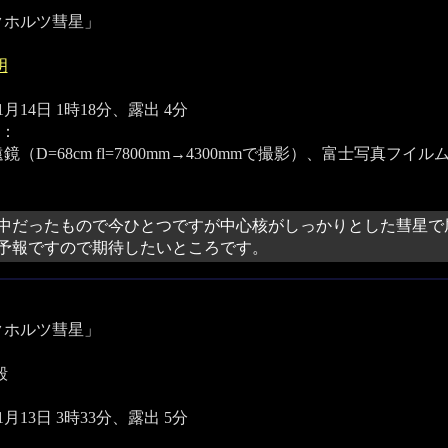
クホルツ彗星」
明
11月14日 1時18分、露出 4分
：
（D=68cm fl=7800mm→4300mmで撮影）、富士写真フイルム FineP
中だったもので今ひとつですが中心核がしっかりとした彗星で
予報ですので期待したいところです。
クホルツ彗星」
毅
11月13日 3時33分、露出 5分