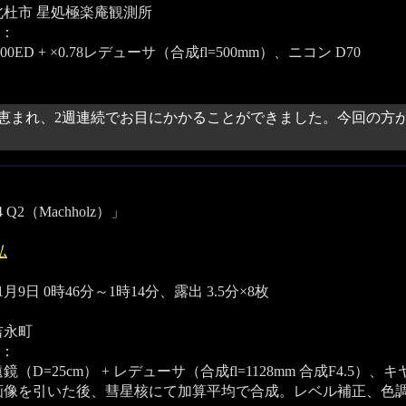
北杜市 星処極楽庵観測所
：
00ED + ×0.78レデューサ（合成fl=500mm）、ニコン D70
恵まれ、2週連続でお目にかかることができました。今回の方が
4 Q2（Machholz）」
弘
11月9日 0時46分～1時14分、露出 3.5分×8枚
吉永町
：
（D=25cm） + レデューサ（合成fl=1128mm 合成F4.5）、キヤノン EO
画像を引いた後、彗星核にて加算平均で合成。レベル補正、色