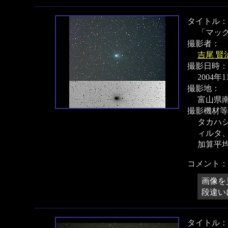
タイトル：
「マッ
撮影者：
吉尾 賢
撮影日時：
2004年
撮影地：
富山県南
撮影機材等
タカハシ 
ィルタ、
加算平
コメント：
画像を
段違い
タイトル：