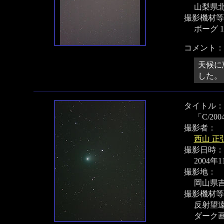
山梨県
撮影機材等
ボーグ 1
コメント：
天候に
した。
タイトル：
「C/200
撮影者：
西山 正
撮影日時：
2004年
撮影地：
岡山県
撮影機材等
反射望遠鏡
ダーク