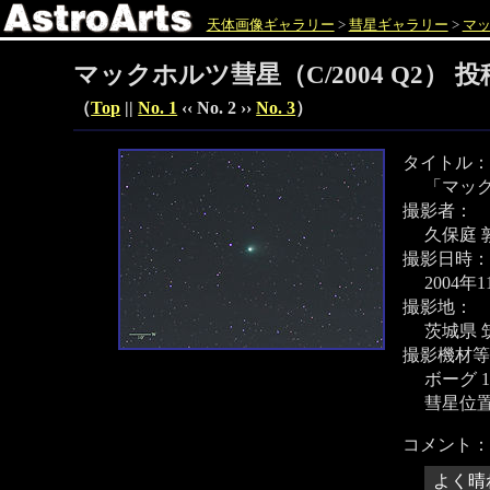
天体画像ギャラリー
>
彗星ギャラリー
>
マッ
マックホルツ彗星（C/2004 Q2） 
（
Top
||
No. 1
‹‹ No. 2 ››
No. 3
）
タイトル：
「マック
撮影者：
久保庭 
撮影日時：
2004年
撮影地：
茨城県 
撮影機材等
ボーグ 1
彗星位
コメント：
よく晴