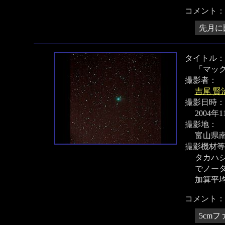
コメント：
先月に
タイトル：
「マック
撮影者：
吉尾 賢
撮影日時：
2004年
撮影地：
富山県南
撮影機材等
タカハシ 
でノー
加算平
コメント：
5cm