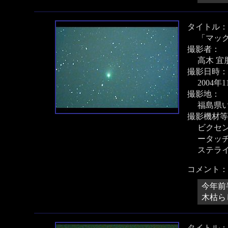
タイトル：
「マッ
撮影者：
高木 宜
撮影日時：
2004年
撮影地：
福島県
撮影機材等
ビクセン 
ータッ
ステラ
コメント：
今年前
木枯ら
タイトル：