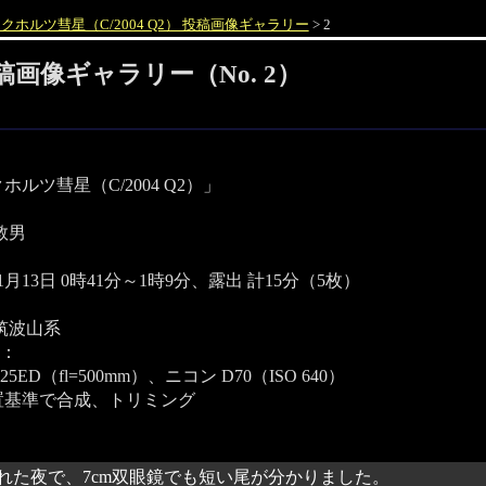
クホルツ彗星（C/2004 Q2） 投稿画像ギャラリー
> 2
投稿画像ギャラリー（No. 2）
ホルツ彗星（C/2004 Q2）」
敦男
11月13日 0時41分～1時9分、露出 計15分（5枚）
筑波山系
：
25ED（fl=500mm）、ニコン D70（ISO 640）
置基準で合成、トリミング
れた夜で、7cm双眼鏡でも短い尾が分かりました。