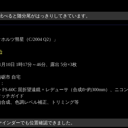
比べると随分尾がはっきりしてきています。
ホルツ彗星（C/2004 Q2）」
治
11月10日 1時17分～46分、露出 5分×3枚
砺市 自宅
：
FS-60C 屈折望遠鏡 + レデューサ（合成fl=約300mm）、ニコン
タッチガイド
均合成、色調レベル補正、トリミング等
ファインダーでも位置確認できました。