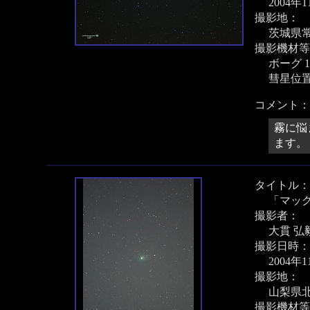
2004年
撮影地：
茨城県
撮影機材等
ボーグ 1
彗星位
コメント：
霧に悩
ます。
タイトル：
「マッ
撮影者：
大貫 弘
撮影日時：
2004年
撮影地：
山梨県
撮影機材等