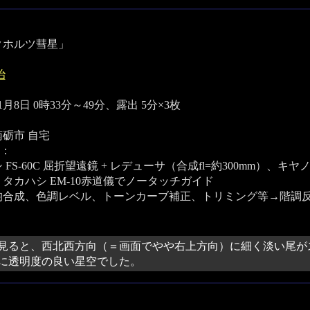
クホルツ彗星」
治
11月8日 0時33分～49分、露出 5分×3枚
砺市 自宅
：
FS-60C 屈折望遠鏡 + レデューサ（合成fl=約300mm）、キヤノン EO
タカハシ EM-10赤道儀でノータッチガイド
均合成、色調レベル、トーンカーブ補正、トリミング等→階調
見ると、西北西方向（＝画面でやや右上方向）に細く淡い尾が
に透明度の良い星空でした。