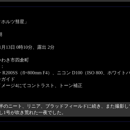
クホルツ彗星」
朋
11月13日 0時10分、露出 2分
いわき市四倉町
：
R200SS（fl=800mm F4）、ニコン D100（ISO 800、ホ
チガイド
イメージ4にてコントラスト、トーン補正
半のニート、リニア、ブラッドフィールドに続き、また撮影し
し1号が吹き荒れた一夜でした。