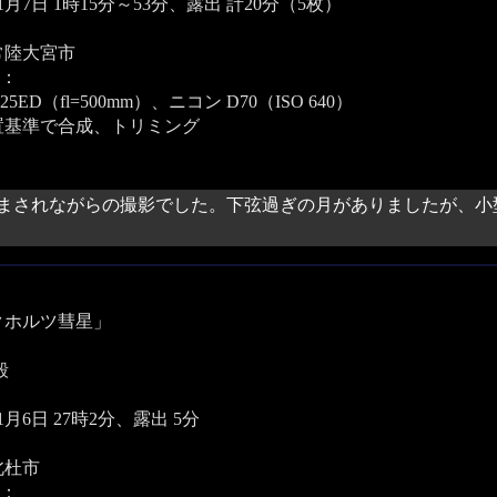
11月7日 1時15分～53分、露出 計20分（5枚）
常陸大宮市
：
25ED（fl=500mm）、ニコン D70（ISO 640）
置基準で合成、トリミング
まされながらの撮影でした。下弦過ぎの月がありましたが、小
クホルツ彗星」
毅
11月6日 27時2分、露出 5分
北杜市
：