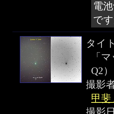
電池
です
タイ
「マ
Q2
撮影
甲斐
撮影