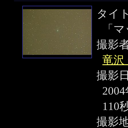
タイ
「マ
撮影
竜沢
撮影
200
110
撮影