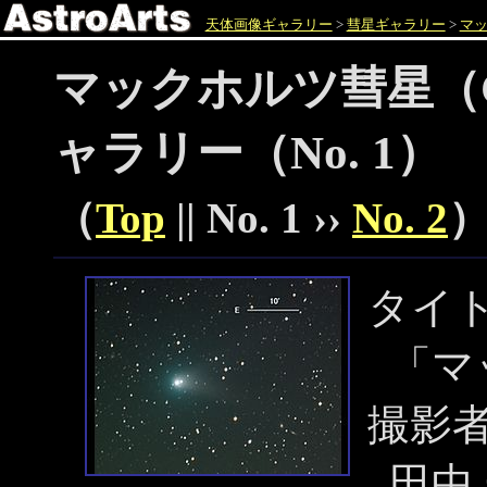
天体画像ギャラリー
>
彗星ギャラリー
>
マッ
マックホルツ彗星（C/
ャラリー（No. 1）
（
Top
|| No. 1 ››
No. 2
タイ
「マ
撮影
田中