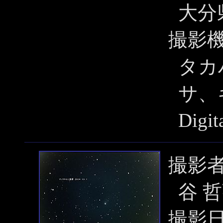
大分
撮影
タカハ
サ、キ
Dig
撮影
谷 
撮影