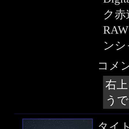
ク赤
RA
ンシ
コメ
右上
うで
タイ