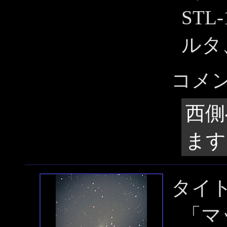
STL
ルタ
コメ
西側
ます
タイ
「マ