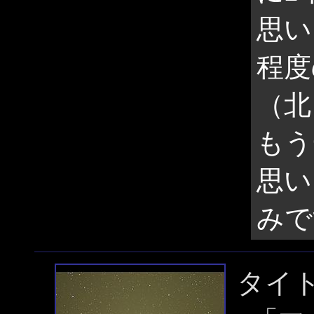
思い
程度
（北
もう
思い
みで
タイ