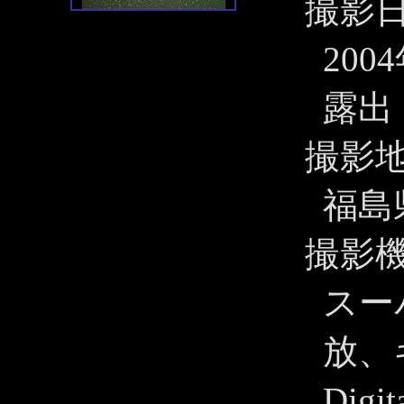
撮影
200
露出 
撮影
福島
撮影
スー
放、キ
Dig