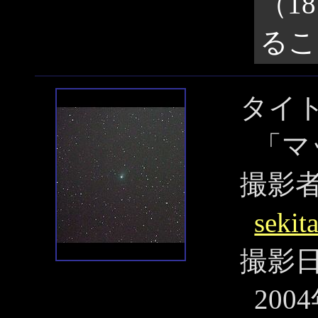
（1
るこ
タイ
「マ
撮影
sekit
撮影
200