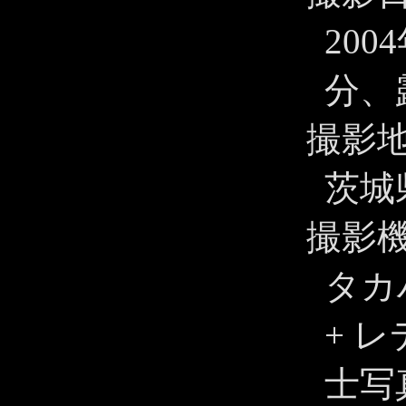
200
分、
撮影
茨城
撮影
タカハ
+ 
士写真