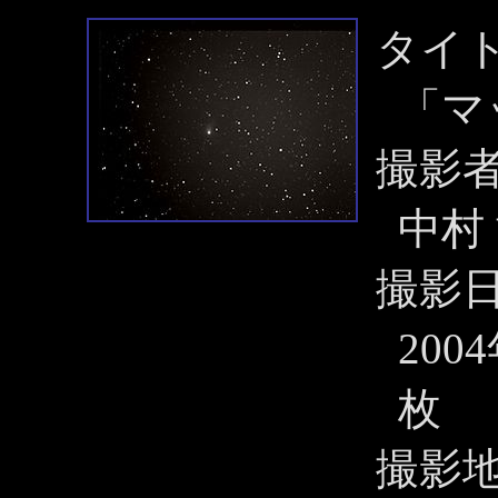
タイ
「マ
撮影
中村
撮影
200
枚
撮影