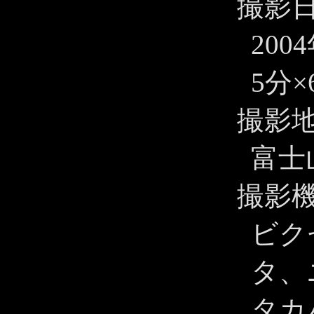
撮影
200
5分×
撮影
富士
撮影
ビクセ
タ、ニ
タカ