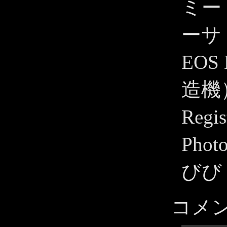
ミード
ーサ
EOS 
造機
Reg
Pho
びび
コメ