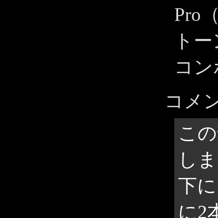
Pro（
トー
コン
コメ
この
しま
下に
に2