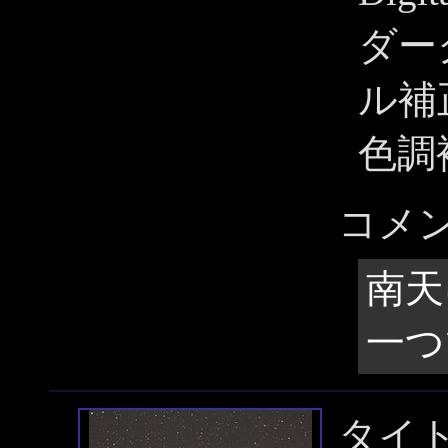
ダー
ル補
色調
コメ
南天
一つ
タイ