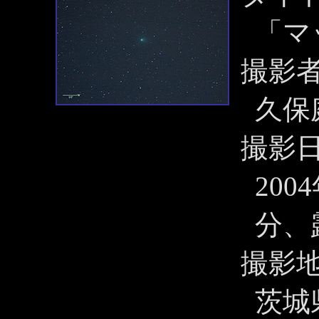
「マ
撮影
久保
撮影
200
分、
撮影
茨城