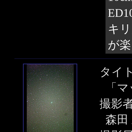
ED
キリ
が楽
タイ
「マ
撮影
森田