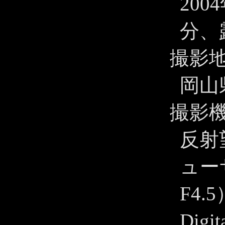
200
分、露
撮影
岡山
撮影
反射望
ューサ
F4.
Digi