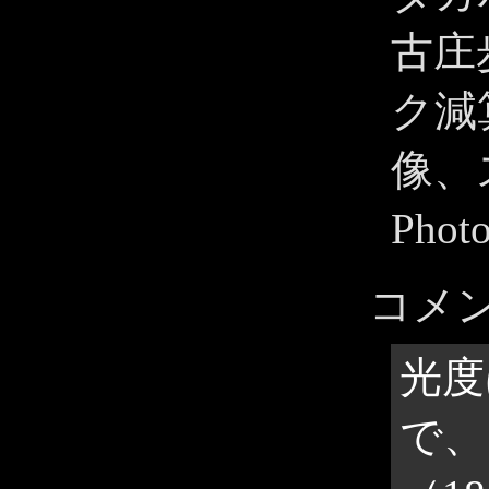
古庄
ク減算
像、
Pho
コメ
光度
で、