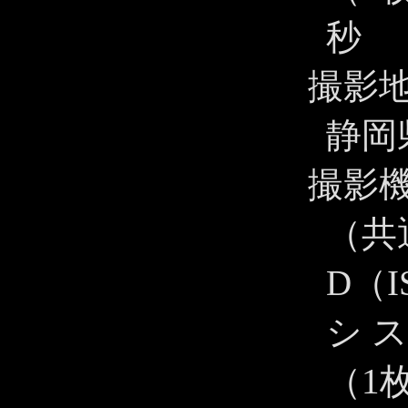
秒
撮影
静岡
撮影
（共
D（I
シ 
（1