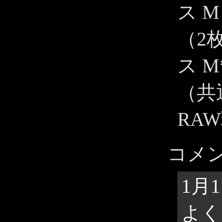
ス M 
（2
ス M
（共通
RA
コメ
1月
よく