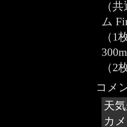
（共
ム Fi
（1
300m
（2枚
コメ
天気
カメ