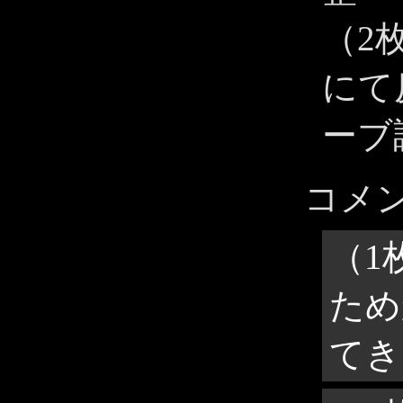
（2
にて
ーブ
コメ
（1
ため
てき