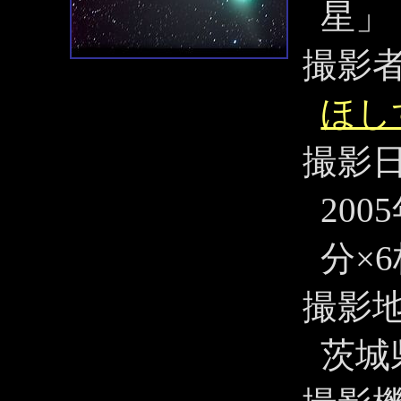
星」
撮影
ほし
撮影
200
分×
撮影
茨城