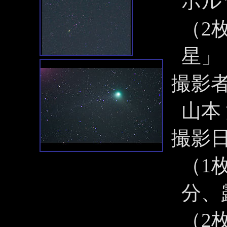
ホル
（2
星」
撮影
山本
撮影
（1枚
分、露
（2枚