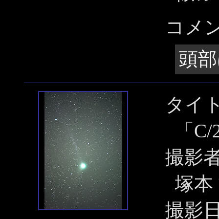
コメ
頭部
タイ
「C/
撮影
塚本
撮影