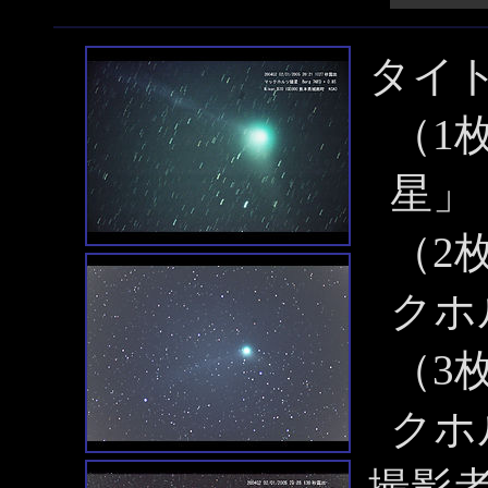
タイ
（1
星」
（2
クホ
（3
クホ
撮影