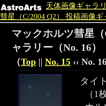
天体画像ギャラ
彗星（C/2004 Q2） 投稿画像
マックホルツ彗星（C/
ャラリー（No. 16）
（
Top
||
No. 15
‹‹ No. 16
タイ
（1