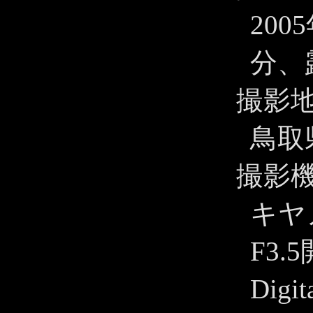
200
分、露
撮影
鳥取
撮影
キヤノ
F3.
Dig