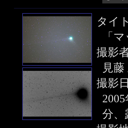
タイ
「マ
撮影
見藤
撮影
200
分、露