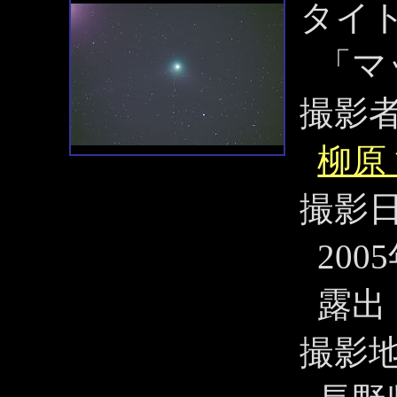
タイ
「マ
撮影
柳原
撮影
200
露出 
撮影