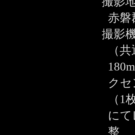
撮影
赤磐
撮影
（共
180
クセ
（1
にて
整