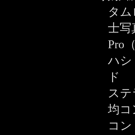
タムロ
士写真
Pro
ハシ
ド
ステ
均コ
コン