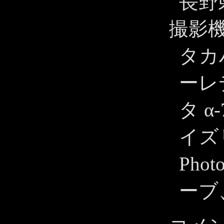
長野
撮影
タカハ
ーレ
タ α
イズ
Pho
ーブ