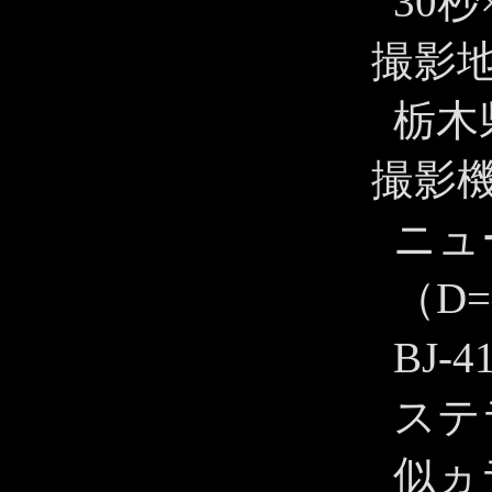
30秒
撮影
栃木
撮影
ニュ
（D=
BJ-
ステ
似ヵ