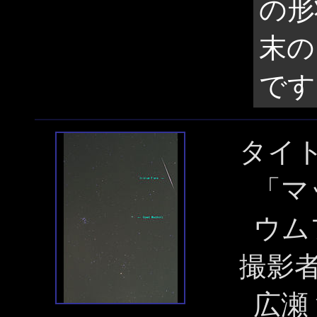
の形
末の
です
タイ
「マ
ウム
撮影
広瀬