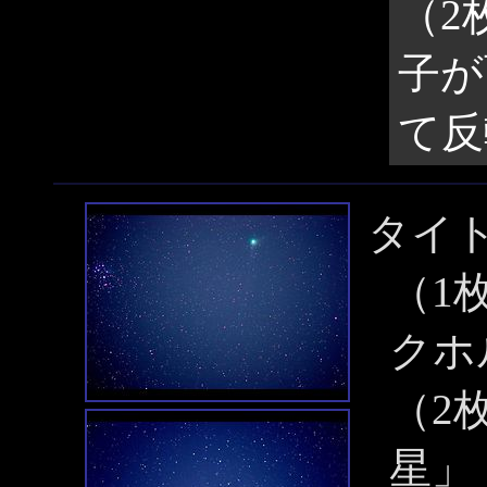
（2
子が
て反
タイ
（1
クホ
（2
星」