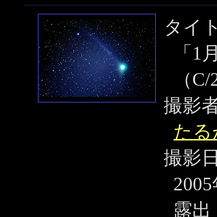
タイ
「1
（C/
撮影
たる
撮影
200
露出 