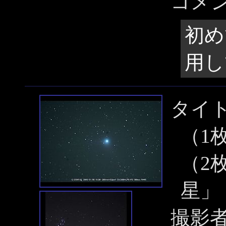
コメ
初め
用し
タイ
（1枚
（2
星」
撮影