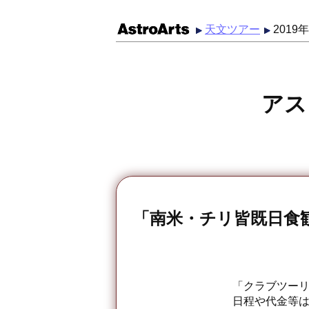
天文ツアー
201
アス
「南米・チリ皆既日食
「クラブツーリ
日程や代金等