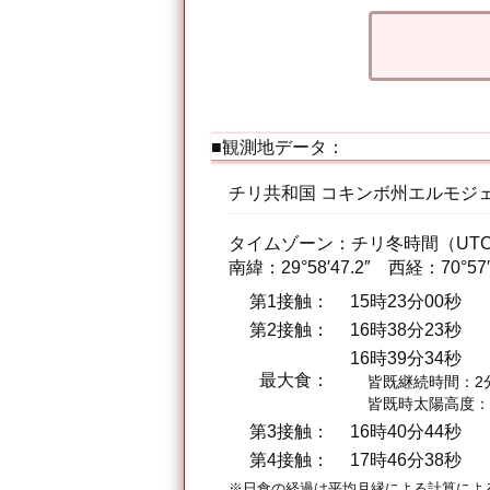
■観測地データ：
チリ共和国 コキンボ州エルモジ
タイムゾーン：チリ冬時間（UTC 
南緯：29°58′47.2″ 西経：70°57
第1接触：
15時23分00秒
第2接触：
16時38分23秒
16時39分34秒
最大食：
皆既継続時間：2
皆既時太陽高度：1
第3接触：
16時40分44秒
第4接触：
17時46分38秒
※日食の経過は平均月縁による計算によ