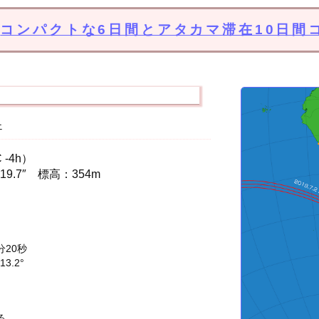
コンパクトな6日間とアタカマ滞在10日間
ェ
-4h）
′19.7″ 標高：354m
分20秒
3.2°
る