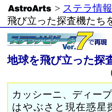
>
ステラ情
飛び立った探査機たち
地球を飛び立った探
カッシーニ、ディー
はやぶさと現在惑星