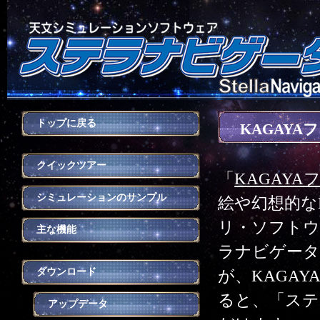
トップに戻る
KAGAY
クイックツアー
「
KAGAY
シミュレーションのサンプル
絵や幻想的な
リ・ソフトウ
主な機能
ラナビゲータ 
ダウンロード
が、KAGA
ると、「ステ
アップデータ