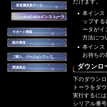
だけます。
探査機更新データ
本インス
KAGAYAインストーラ
ップするに
ータがイ
サポート情報
方法につ
動作環境
本インス
お持ちの
ご購入、バージョンアップ
ダウンロ
関連商品
下のダウンロ
トーラをダ
実行するには
シリアル番号