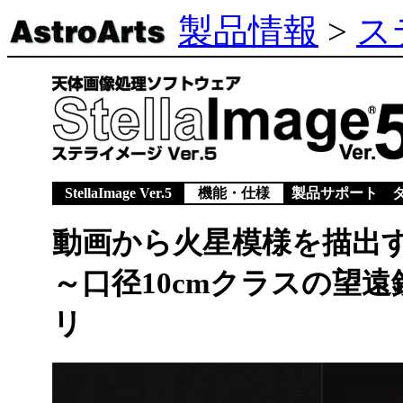
製品情報
>
ス
StellaImage Ver.5
機能・仕様
製品サポート
動画から火星模様を描出する 
～口径10cmクラスの望
リ