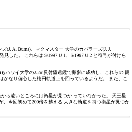
n)、バーンズ(J. A. Burns)、マクマスター 大学のカバラーズ(J. J.
 これらは S/1997 U 1、S/1997 U 2 と符号が付けら
olen)もハワイ大学の2.2m反射望遠鏡で撮影に成功し、これらの 観
2 はかなり偏心した楕円軌道上を回っているようだ。 また、こ
から遠いところには衛星が見つか っていなかった。 天王星
、今回初めて200倍を越える 大きな軌道を持つ衛星が見つか