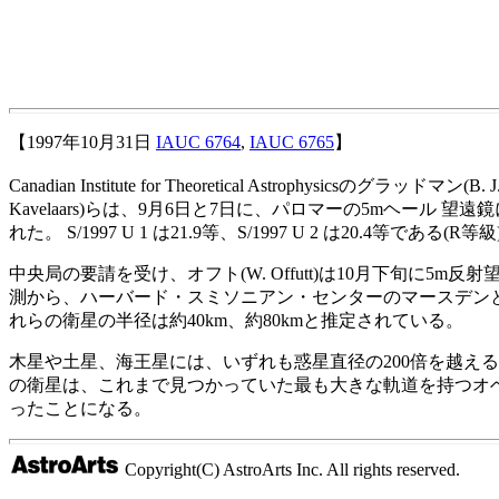
【1997年10月31日
IAUC 6764
,
IAUC 6765
】
Canadian Institute for Theoretical Astrophysicsの
Kavelaars)らは、9月6日と7日に、パロマーの5mヘール 望遠
れた。 S/1997 U 1 は21.9等、S/1997 U 2 は20.4等である(R等級
中央局の要請を受け、オフト(W. Offutt)は10月下旬に5m反
測から、ハーバード・スミソニアン・センターのマースデンとウィ
れらの衛星の半径は約40km、約80kmと推定されている。
木星や土星、海王星には、いずれも惑星直径の200倍を越え
の衛星は、これまで見つかっていた最も大きな軌道を持つオベ
ったことになる。
Copyright(C) AstroArts Inc. All rights reserved.