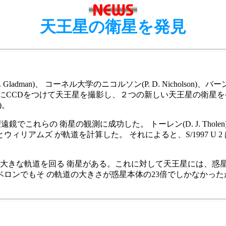
天王星の衛星を発見
グラッドマン(B. J. Gladman)、 コーネル大学のニコルソン(P. D. Nicholso
鏡にCCDをつけて天王星を撮影し、２つの新しい天王星の衛星を発見した。
)。
射望遠鏡でこれらの 衛星の観測に成功した。 トーレン(D. J. Th
リアムズ が軌道を計算した。 それによると、S/1997 U 
る大きな軌道を回る 衛星がある。これに対して天王星には、惑星
ロンでもそ の軌道の大きさが惑星本体の23倍でしかなかったが