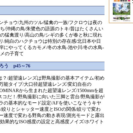
ンチョウ/九州のツル/猛禽の一族/フクロウは夜の
ち/沖縄の鳥/朱鷺色の語源のトキ/昔はたくさんい
岬の猛禽渡り/高山の鳥/シギの多くが春と秋に現れ
リ/純白のハクチョウは特別の存在感/北日本や日
にやってくるカモメ/冬の水鳥-池や川/冬の水鳥-
バメの子育て
う p45～76
？/超望遠レンズは野鳥撮影の基本アイテム/初め
万能タイプ/大口径超望遠レンズ/変幻自在の
OMINARから生まれた超望遠レンズ/1500mmを超
コだ！/野鳥撮影に向いた三脚と雲台/野鳥撮影が
ラの基本的なモード設定/AFを使いこなそうキヤ
/絞りとシャッター速度とISOの関係/絞りで変わ
ー速度で変わる野鳥の動き表現/測光モードと露出
効果的なISO感度の設定と高感度ノイズ/ホワイト