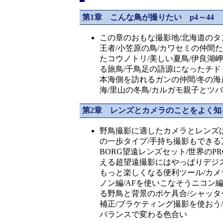
第1章 こんな鳥が撮りたい p4～44
この章のおもな撮影地/北海道のタ
王者/小笠原の鳥/カワセミの仲間た
たコウノトリ/美しい夏鳥/伊良湖
る旅鳥/千鳥足の語源になったチド
本海側を訪れるガンの仲間/冬の海岸
海/里山の冬鳥/カルガモ親子とツ
第2章 レンズとカメラのことをよく知ろ
野鳥撮影に適したカメラとレンズは
の一歩タイプ/手持ち撮影もできる
BORG望遠レンズセット/世界のPR
える超望遠撮影にはやっぱりデジス
もっと楽しくなる便利ツール/カメ
ノン編/AFを使いこなそうニコン編
る野鳥と背景のボケ具合/シャッタ
補正/ブラケティング撮影を使おう/
バランスで変わる色合い