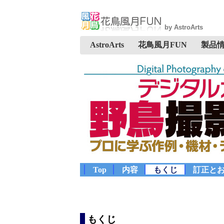
by AstroArts
AstroArts
花鳥風月FUN
製品
Top
内容
もくじ
訂正と
もくじ