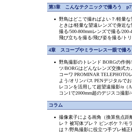
第3章 こんなテクニックで撮ろう p77
野鳥はどこで撮ればよい？/軽量な
ときは/軽量な望遠レンズで身近な
撮る/500-800mmレンズで撮る/20
飛び立ちを撮る/飛び姿を撮る/ト
4章 スコープやミラーレス一眼で撮ろう 
野鳥撮影のトレンド BORGの作例
ツ/BORGはどんなレンズ交換式
コーワ PROMINAR TELEP
よう/オリンパス PENデジタルでお
レコンを活用して超望遠撮影/α（
コン1で2000mm超のデジスコ撮
コラム
撮像素子による画角（換算焦点距離
レ？ 被写体ブレ？ ピンボケ？/
は？/野鳥撮影に役立つ手ブレ補正機