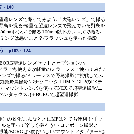
～100
望遠レンズで撮ってみよう/「大砲レンズ」で撮る
野鳥を撮る/軽量な望遠レンズで飛んでいる野鳥を
0-400mmレンズで撮る/100mm以下のレンズで撮る/
リミングは悪いこと？/フラッシュを使った撮影
p103～124
/BORG望遠レンズセットとオプションパー
カメラでも使えるが軽量のミラーレスで使ってみた/
HOTOレンズで撮る/ミラーレスで野鳥撮影に挑戦してみ
気楽野鳥撮影/パナソニック LUMIX GH2のEXテ
A）マウントレンズを使ってNEXで超望遠撮影/ニ
影/ペンタックスQ＋BORGで超望遠撮影
）の変化/こんなときにMFはとても便利！/手ブ
モラルを守って楽しく撮ろう/トロンボーン撮影と
能/BORGは3度おいしい/マウントアダプター/他