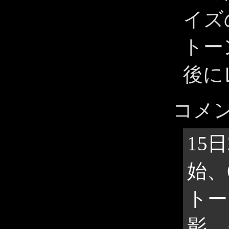
イズ
トー
後に
コメ
15
始、
トー
影、