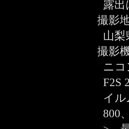
露出
撮影
山梨
撮影
ニコン
F2
イルム 
80
>、