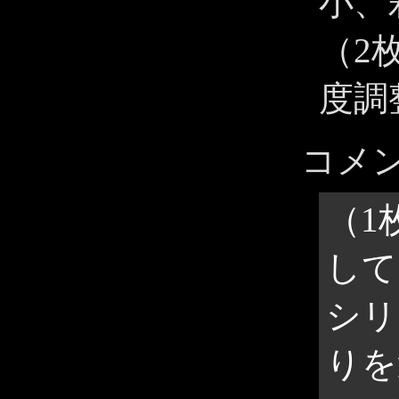
小、
（2
度調
コメ
（1
して
シリ
りを