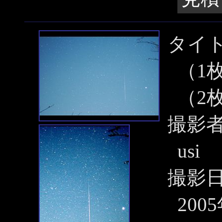
タイ
（1
（2
撮影
usi
撮影
200