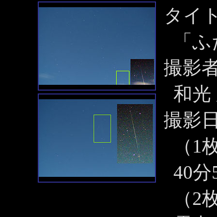
タイ
「ふ
撮影
和光
撮影
（1枚
40分
（2