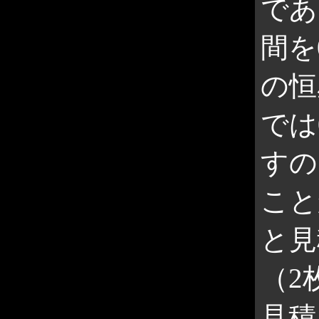
であ
間を
の恒
では
すの
こと
と見
（2
見積