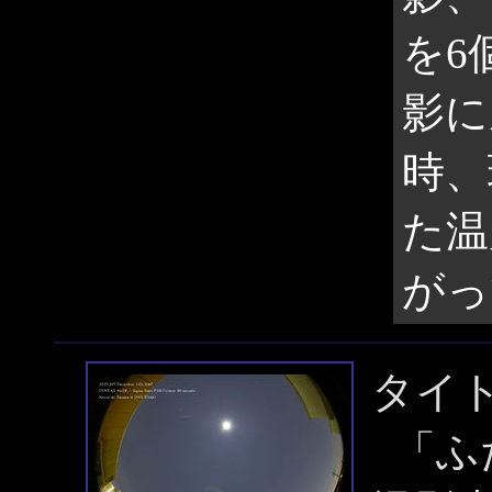
を6
影に
時、
た温
がっ
タイ
「ふ