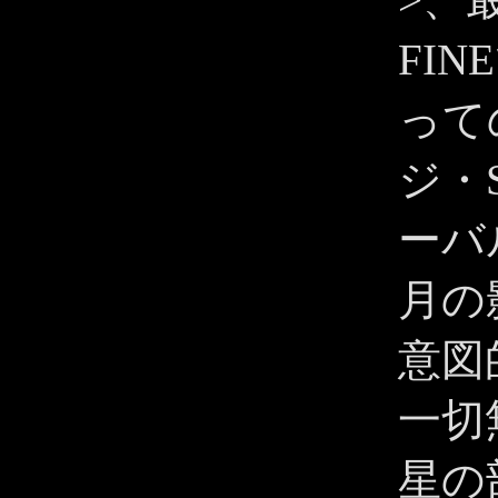
FI
って
ジ・S
ーバ
月の
意図
一切
星の