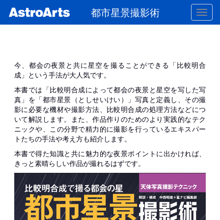
都市星景撮影術
Toggl
navig
今、都会の夜景と共に星空を撮ることができる「比較明合
成」という手法が大人気です。
本書では「比較明合成によって都会の夜景と星空を写した写
真」を「都市星景（としせいけい）」写真と定義し、その撮
影に必要な機材や撮影方法、比較明合成の処理方法などにつ
いて解説します。また、作品作りのためのより実践的なテク
ニックや、この分野で精力的に撮影を行っているエキスパー
トたちの手法や考え方も紹介します。
本書で得た知識と共に魅力的な夜景ポイントに出かければ、
きっと素晴らしい作品が撮れるはずです。