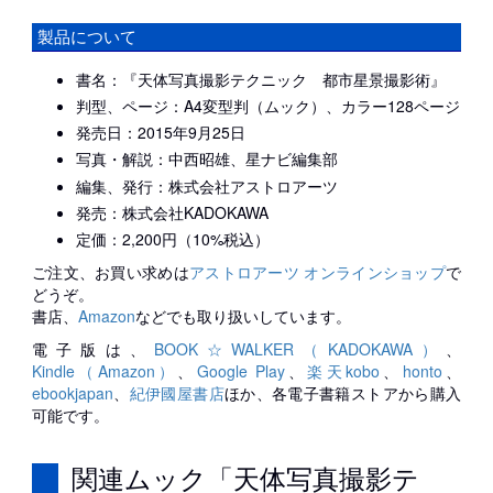
製品について
書名：『天体写真撮影テクニック 都市星景撮影術』
判型、ページ：A4変型判（ムック）、カラー128ページ
発売日：2015年9月25日
写真・解説：中西昭雄、星ナビ編集部
編集、発行：株式会社アストロアーツ
発売：株式会社KADOKAWA
定価：2,200円（10%税込）
ご注文、お買い求めは
アストロアーツ オンラインショップ
で
どうぞ。
書店、
Amazon
などでも取り扱いしています。
電子版は、
BOOK☆WALKER（KADOKAWA）
、
Kindle（Amazon）
、
Google Play
、
楽天kobo
、
honto
、
ebookjapan
、
紀伊國屋書店
ほか、各電子書籍ストアから購入
可能です。
関連ムック「天体写真撮影テ