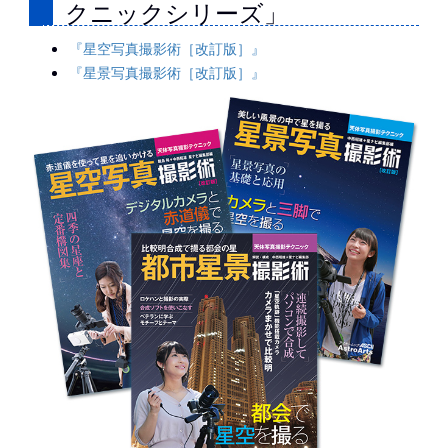
クニックシリーズ」
『星空写真撮影術［改訂版］』
『星景写真撮影術［改訂版］』