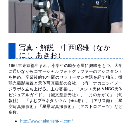
写真・解説 中西昭雄（なか
にし あきお）
1964年東京都生まれ。小学生の時から星に興味をもつ。大学
に通いながらコマーシャルフォトグラファーのアシスタント
を務め、卒業後約10年間のサラリーマン生活を経て独立。微
弱光撮影装置と天体写真撮影の会社、（有）ナカニシイメー
ジラボを立ち上げる。主な著書に、「メシエ天体＆NGC天体
ビジュアルガイド」（誠文堂新光社）、「月のかがく」（旬
報社）、「よむプラネタリウム（全4巻）」（アリス館）「星
空写真撮影術」「星景写真撮影術」（アストロアーツ）など
多数。
http://www.nakanishi-i-l.com/