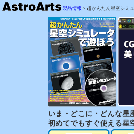
製品情報
> 超かんたん星空シミ
いま・どこに・どんな星
初めてでもすぐ使える星