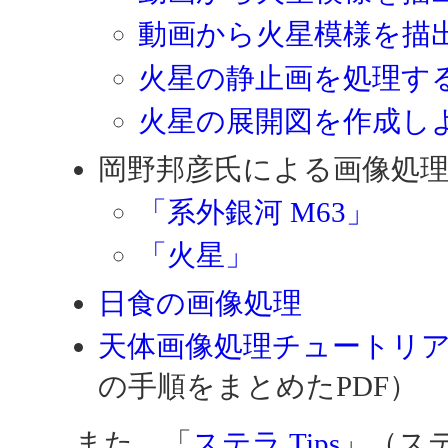
動画から火星模様を描出する
火星の静止画を処理す
火星の展開図を作成し
岡野邦彦氏による画像処
「系外銀河 M63」
「火星」
日食の画像処理
天体画像処理チュートリ
の手順をまとめたPDF）
また、「
ステラ Tips
」（ス