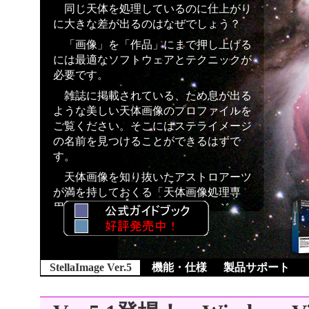
同じ天体を処理しているのに仕上がり
に大きな差が出るのはなぜでしょう？
「画像」を「作品」にまで押し上げる
には最適なソフトウェアとテクニックが
必要です。
雑誌に掲載されている、ため息が出る
ような美しい天体画像のプロファイルを
ご覧ください。そこにはステライメージ
の名前を見つけることができるはずで
す。
天体画像を知り抜いたアストロアーツ
が満を持しておくる「天体画像処理専
用」ソフトウェア「ステライメージ
Ver.5」
StellaImage Ver.5
機能・仕様
製品サポート