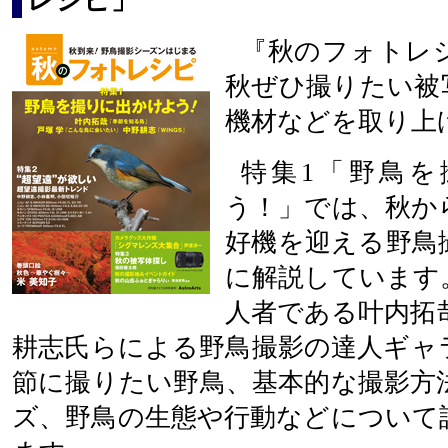
レシピ」
『秋のフォトレ
秋ぜひ撮りたい被
機材などを取り上
特集1「野鳥を
う！」では、秋か
好機を迎える野鳥
に解説しています
人者である叶内拓
耕志氏らによる野鳥撮影の達人ギャ
節に撮りたい野鳥、基本的な撮影方
ズ、野鳥の生態や行動などについて