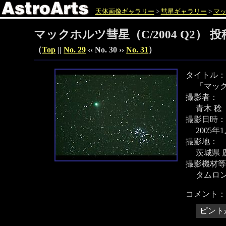
天体画像ギャラリー
>
彗星ギャラリー
>
マッ
マックホルツ彗星（C/2004 Q2） 
（
Top
||
No. 29
‹‹ No. 30 ››
No. 31
）
タイトル：
「マッ
撮影者：
青木 稔
撮影日時：
2005年
撮影地：
茨城県 
撮影機材等
タムロン 
コメント：
ピント