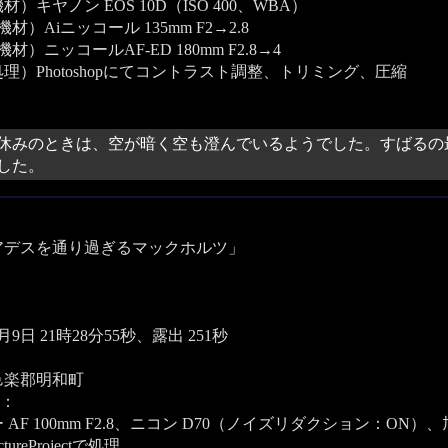
）キヤノン EOS 10D（ISO 400、WBA）
材）Aiニッコール 135mm F2→2.8
材）ニッコールAF-ED 180mm F2.8→4
理）Photoshopにてコントラスト調整、トリミング、圧縮
休みのときは、空が暗く空も澄んでいるようでした。すばるの
した。
アデスを通り過ぎるマックホルツ」
1月9日 21時28分55秒、露出 251秒
邑楽郡明和町
：
 AF 100mm F2.8、ニコン D70（ノイズリダクション：ON
ictureProjectで処理