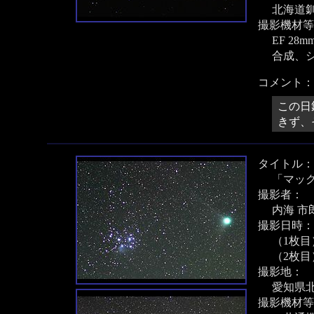
北海道
撮影機材等
EF 28
合成、
コメント：
この日
きず、
タイトル：
「マッ
撮影者：
内海 市
撮影日時：
（1枚目）
（2枚目）
撮影地：
愛知県
撮影機材等