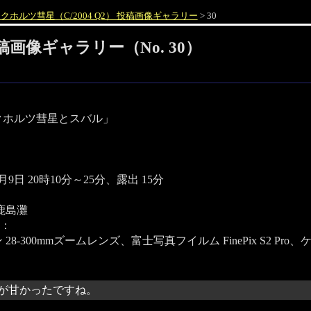
クホルツ彗星（C/2004 Q2） 投稿画像ギャラリー
> 30
投稿画像ギャラリー（No. 30）
クホルツ彗星とスバル」
1月9日 20時10分～25分、露出 15分
鹿島灘
：
28-300mmズームレンズ、富士写真フイルム FinePix S2 Pr
が甘かったですね。