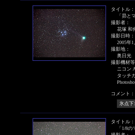
タイトル：
「昴と
撮影者：
花塚 和
撮影日時：
2005年
撮影地：
奥日光
撮影機材等
ニコン A
タッチ
Photos
コメント：
氷点下
タイトル：
「1/8
撮影者：