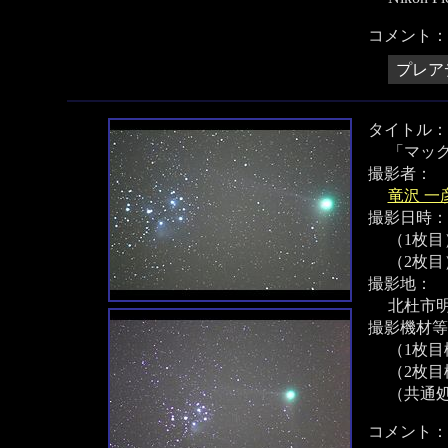
コメント：
プレア
タイトル：
「マッ
撮影者：
竜沢 一
撮影日時：
（1枚目）
（2枚目）
撮影地：
北杜市
撮影機材等
（1枚目機
（2枚目機材
（共通
コメント：