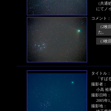
（共通処
にてノ
コメント：
（2枚
た。
（3枚
タイトル：
「すば
撮影者：
小高 裕
撮影日時：
2005年
撮影地：