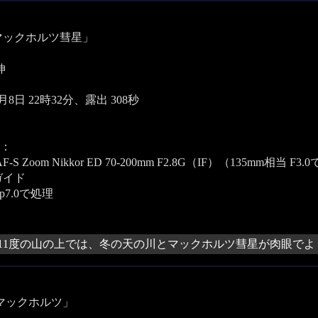
マックホルツ彗星」
伸
1月8日 22時32分、露出 308秒
：
F-S Zoom Nikkor ED 70-200mm F2.8G（IF）（135mm相
ガイド
hop7.0で処理
11度の山の上では、冬の天の川とマックホルツ彗星が肉眼でよ
のマックホルツ」