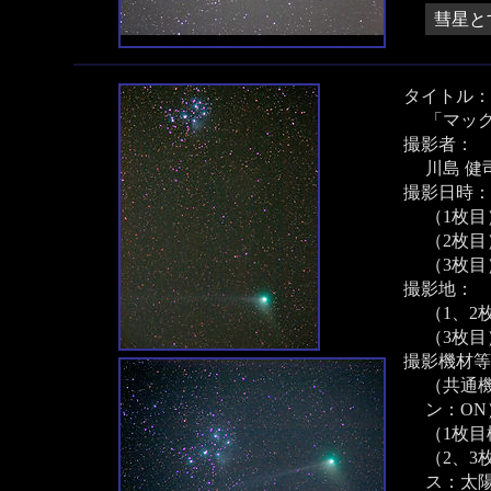
彗星と
タイトル：
「マッ
撮影者：
川島 健
撮影日時：
（1枚目）
（2枚目）
（3枚目）
撮影地：
（1、2
（3枚
撮影機材等
（共通機
ン：ON
（1枚目機
（2、3枚
ス：太陽