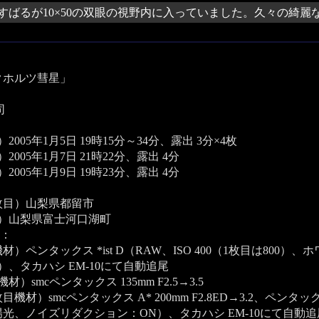
すばるが10×50の双眼の視野内に入っていました。久々の綺麗
クホルツ彗星」
司
2005年1月5日 19時15分～34分、露出 3分×4枚
2005年1月7日 21時22分、露出 4分
2005年1月9日 19時23分、露出 4分
枚目）山梨県都留市
目）山梨県富士河口湖町
：
材）ペンタックス *ist D（RAW、ISO 400（1枚目は80
）、タカハシ EM-10にて自動追尾
材）smcペンタックス 135mm F2.5→3.5
目機材）smcペンタックス A* 200mm F2.8ED→3.2、ペンタック
光、ノイズリダクション：ON）、タカハシ EM-10にて自動追