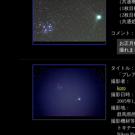
（共通機材
（1枚目機
（2枚目機
（共通処
コメント：
お正月
撮れま
タイトル：
「プレ
撮影者：
koro
撮影日時：
2005年
撮影地：
群馬県
撮影機材等
トキナー
Nikon P