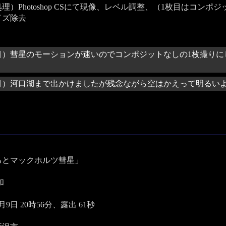
理）Photoshop CSにて現像、レベル調整、（1枚目はコンポジット）
イズ除去
目）彗星のモーションが速いのでコンポジットなしの1枚撮り
目）河口湖まで出かけましたが残念ながら空はかえって明るいよ
るとマックホルツ彗星」
和
1月9日 20時56分、露出 61秒