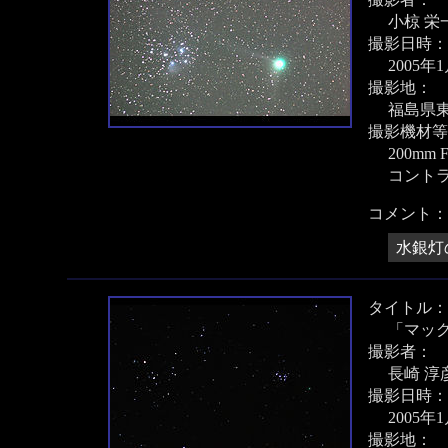
小椋 栄
撮影日時：
2005年
撮影地：
福島県
撮影機材等
200mm F
コント
コメント：
水銀灯
タイトル：
「マッ
撮影者：
長崎 淳
撮影日時：
2005年
撮影地：