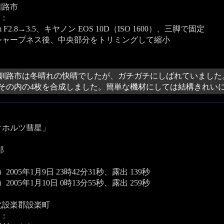
釧路市
：
mm F2.8→3.5、キヤノン EOS 10D（ISO 1600）、三脚で固定
シャープネス後、中央部分をトリミングして縮小
釧路市は冬晴れの快晴でしたが、ガチガチにしばれていました
その内の4枚を合成しました。簡単な機材にしては結構きれい
クホルツ彗星」
郎
2005年1月9日 23時42分31秒、露出 139秒
2005年1月10日 0時13分55秒、露出 259秒
北設楽郡設楽町
：