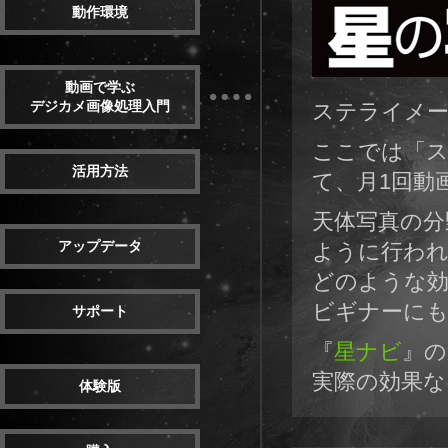
動作環境
動画で学ぶ
デジカメ画像処理入門
ステライメージ
ここでは「ス
活用方法
て、月1回動
天体写真の分
アップデータ
ように行われ
どのような
ビギナーに
サポート
『
星ナビ
』の
実際の効果
体験版