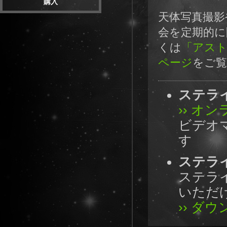
購入
天体写真撮影
会を定期的に
くは
「アスト
ページ
をご
ステライ
›› オ
ビデオ
す
ステライ
ステラ
いただ
›› ダ