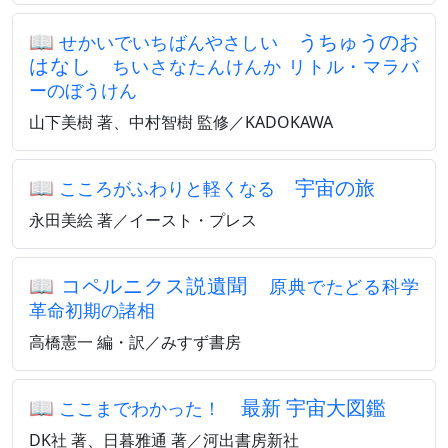
📖
うちゅうのお
せかいでいちばんやさしい
はなし
ちいさなたんけんか リトル・マラバ
ーのぼうけん
山下美樹 著、中村智樹 監修／KADOKAWA
📖
宇宙の旅
こころがふわりと軽くなる
永田美絵 著／イースト・プレス
📖
コペルニクス説遺聞
原典でたどる科学
革命初期の諸相
高橋憲一 編・訳／みすず書房
📖
最新 宇宙大図鑑
ここまでわかった！
DK社 著、日暮雅通 著／河出書房新社