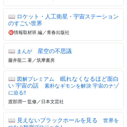
📖
ロケット・人工衛星・宇宙ステーション
のすごい世界
㊙情報取材班 編／青春出版社
📖
星空の不思議
まんが
藤井龍二 著／筑摩書房
📖
眠れなくなるほど面白
図解プレミアム
い 宇宙の話
素朴なギモンを解決 宇宙のナゾ
に迫る‼
渡部潤一 監修／日本文芸社
📖
見えないブラックホールを見る
世界を