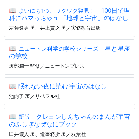
📖
100日で理
まいにち1つ、ワクワク発見！
科にハマっちゃう 「地球と宇宙」のはなし
左巻健男 著、井上貫之 著／実務教育出版
📖
星と星座
ニュートン科学の学校シリーズ
の学校
渡部潤一 監修／ニュートンプレス
📖
眠れない夜に読む 宇宙のはなし
池内了 著／リベラル社
📖
クレヨンしんちゃんのまんが宇宙
新版
のふしぎなぜなにブック
臼井儀人 著、造事務所 著／双葉社