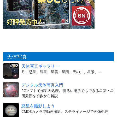
天体写真
天体写真ギャラリー
月、惑星、彗星、星雲・星団、天の川、星景、…
デジタル天体写真入門
PCソフトで撮影＆処理。明るい場所でもできる星雲・星
団撮影を初歩から解説
惑星を撮影しよう
CMOSカメラで動画撮影、ステライメージで画像処理