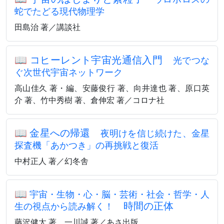
蛇でたどる現代物理学
田島治 著／講談社
📖
コヒーレント宇宙光通信入門
光でつな
ぐ次世代宇宙ネットワーク
高山佳久 著・編、安藤俊行 著、向井達也 著、原口英
介 著、竹中秀樹 著、倉伸宏 著／コロナ社
📖
金星への帰還
夜明けを信じ続けた、金星
探査機「あかつき」の再挑戦と復活
中村正人 著／幻冬舎
📖
宇宙・生物・心・脳・芸術・社会・哲学・人
時間の正体
生の視点から読み解く！
藤沢健太 著、一川誠 著／あさ出版