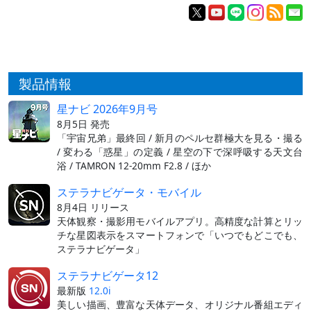
製品情報
星ナビ 2026年9月号
8月5日 発売
「宇宙兄弟」最終回 / 新月のペルセ群極大を見る・撮る
/ 変わる「惑星」の定義 / 星空の下で深呼吸する天文台
浴 / TAMRON 12-20mm F2.8 / ほか
ステラナビゲータ・モバイル
8月4日 リリース
天体観察・撮影用モバイルアプリ。高精度な計算とリッ
チな星図表示をスマートフォンで「いつでもどこでも、
ステラナビゲータ」
ステラナビゲータ12
最新版
12.0i
美しい描画、豊富な天体データ、オリジナル番組エディ