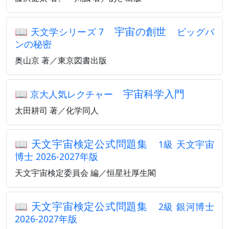
📖
宇宙の創世
天文学シリーズ 7
ビッグバ
ンの秘密
奥山京 著／東京図書出版
📖
宇宙科学入門
京大人気レクチャー
太田耕司 著／化学同人
📖
天文宇宙検定公式問題集
1級 天文宇宙
博士 2026-2027年版
天文宇宙検定委員会 編／恒星社厚生閣
📖
天文宇宙検定公式問題集
2級 銀河博士
2026-2027年版