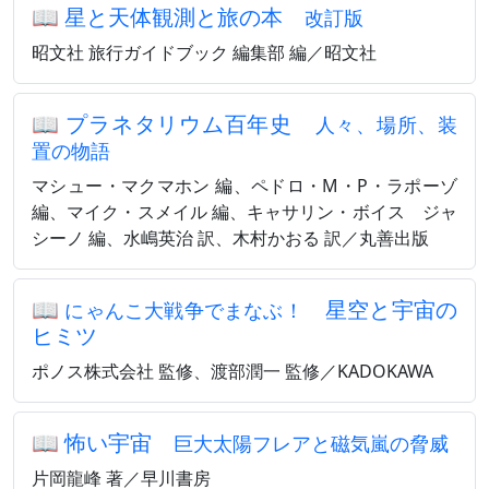
📖
星と天体観測と旅の本
改訂版
昭文社 旅行ガイドブック 編集部 編／昭文社
📖
プラネタリウム百年史
人々、場所、装
置の物語
マシュー・マクマホン 編、ペドロ・M・P・ラポーゾ
編、マイク・スメイル 編、キャサリン・ボイス゠ジャ
シーノ 編、水嶋英治 訳、木村かおる 訳／丸善出版
📖
星空と宇宙の
にゃんこ大戦争でまなぶ！
ヒミツ
ポノス株式会社 監修、渡部潤一 監修／KADOKAWA
📖
怖い宇宙
巨大太陽フレアと磁気嵐の脅威
片岡龍峰 著／早川書房