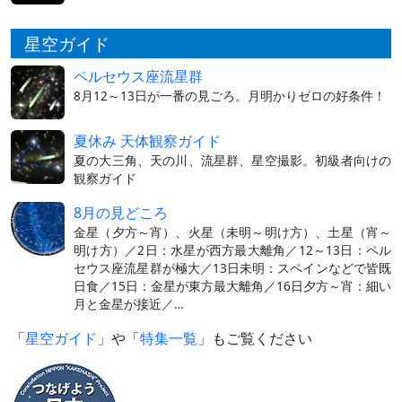
星空ガイド
ペルセウス座流星群
8月12～13日が一番の見ごろ。月明かりゼロの好条件！
夏休み 天体観察ガイド
夏の大三角、天の川、流星群、星空撮影。初級者向けの
観察ガイド
8月の見どころ
金星（夕方～宵）、火星（未明～明け方）、土星（宵～
明け方）／2日：水星が西方最大離角／12～13日：ペル
セウス座流星群が極大／13日未明：スペインなどで皆既
日食／15日：金星が東方最大離角／16日夕方～宵：細い
月と金星が接近／…
「
星空ガイド
」や「
特集一覧
」もご覧ください