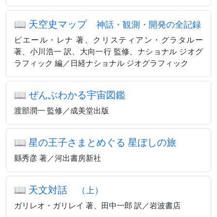
📖
天空史マップ
神話・観測・開発の全記録
ピエール・レナ 著、クリスティアン・グラタルー
著、小川浩一 訳、大向一行 監修、ナショナル ジオグ
ラフィック 編／日経ナショナル ジオグラフィック
📖
ぜんぶわかる宇宙図鑑
渡部潤一 監修／成美堂出版
📖
星の王子さまとめぐる 星ぼしの旅
縣秀彦 著／河出書房新社
📖
天文対話
（上）
ガリレオ・ガリレイ 著、田中一郎 訳／岩波書店