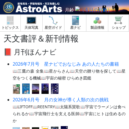
月齢
トピックス
天体写真
星空ガイド
星ナビ
製品情報
ショップ
天文書評＆新刊情報
📕 月刊ほんナビ
2026年7月号 星ナビでおなじみ あの人たちの書籍
📖三鷹の森 全集📖星からさん📖天空の贈り物を探して📖星
空をつくる機械📖宇宙の秘密 ひらめき図鑑
2026年6月号 月の女神が導く人類の次の挑戦
📖LIFTOFF📖REENTRY📖太陽系賛歌📖宇宙でラーメンは食べ
られるか📖宇宙飛行士を支える医師📖宇宙にヒトは住めるの
か