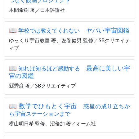
つなぐ観測プロジェクト
本間希樹 著／日本評論社
📖
ヤバい宇宙図鑑
学校では教えてくれない
ゆっくり宇宙教室 著、左巻健男 監修／SBクリエイテ
ィブ
📖
最高に美しい宇
知れば知るほど感動する
宙の図鑑
縣秀彦 著／SBクリエイティブ
📖
数学でひもとく宇宙
惑星の成り立ちか
ら宇宙ステーションまで
横山明日希 監修、沼倫加 著／オーム社