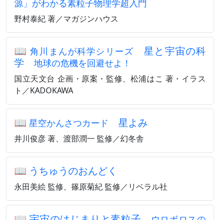
源」がわかる素粒子物理学超入門
野村泰紀 著／マガジンハウス
📖
星と宇宙の科
角川まんが科学シリーズ
学
地球の危機を回避せよ！
国立天文台 企画・原案・監修、松浦はこ 著・イラス
ト／KADOKAWA
📖
星よみ
星空かんさつカード
井川俊彦 著、渡部潤一 監修／幻冬舎
📖
うちゅうのおんどく
永田美絵 監修、篠原菊紀 監修／リベラル社
📖
宇宙のはじまりと素粒子
ウロボロスの