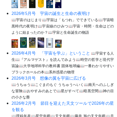
2026年5月号 宇宙の誕生と生命の夜明け
📖宇宙のはじまり📖宇宙は「もつれ」でできている📖宇宙暗
黒時代の夜明け📖宇宙線のひみつ📖宇宙・時間・生命はどの
ように始まったのか？📖宇宙と生命誕生の物語
2026年4月号 「宇宙を学ぶ」ということ
📖宇宙する人
生📖『アルマゲスト』を読んでみよう📖時空の哲学と現代宇
宙論📖大学地球科学の教科書 固体地球編📖一番わかりやすい
ブラックホールの本📖系外惑星の物理
2026年3月号 想像の翼を宇宙に広げる
📖うちゅう📖こぐまのもぐ うちゅうへいく📖南天へのふしぎ
な冒険📖おやすみのあとで📖星がすべて📖暗黒空間📖神の目
の小さな塵
2026年2月号 節目を迎えた天文ツールで2026年の星
を観る
📖理科年表📖星空年鑑📖天文年鑑📖藤井 旭の天文年鑑📖月