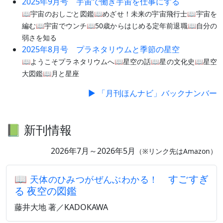
2025年9月号 宇宙で働き宇宙を仕事にする
📖宇宙のおしごと図鑑📖めざせ！未来の宇宙飛行士📖宇宙を
編む📖宇宙でウンチ📖50歳からはじめる定年前退職📖自分の
弱さを知る
2025年8月号 プラネタリウムと季節の星空
📖ようこそプラネタリウムへ📖星空の話📖星の文化史📖星空
大図鑑📖月と星座
▶ 「月刊ほんナビ」バックナンバー
📗 新刊情報
2026年7月～2026年5月
（※リンク先はAmazon）
📖
すごすぎ
天体のひみつがぜんぶわかる！
る 夜空の図鑑
藤井大地 著／KADOKAWA