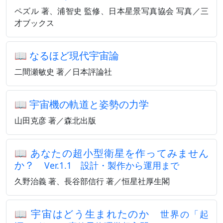
ペズル 著、浦智史 監修、日本星景写真協会 写真／三
才ブックス
📖
なるほど現代宇宙論
二間瀬敏史 著／日本評論社
📖
宇宙機の軌道と姿勢の力学
山田克彦 著／森北出版
📖
あなたの超小型衛星を作ってみません
か？
Ver.1.1 設計・製作から運用まで
久野治義 著、長谷部信行 著／恒星社厚生閣
📖
宇宙はどう生まれたのか
世界の「起