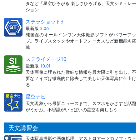
タなど「星空ひろがる 楽しさひろげる」天文シミュレー
ション
ステラショット3
最新版
3.0o
純国産のオールインワン天体撮影ソフトがパワーアッ
プ。ライブスタックやオートフォーカスなど新機能も搭
載
ステライメージ10
最新版
10.0f
天体画像に埋もれた微細な情報を最大限に引き出し、不
要なノイズは徹底的に除去して美しい天体写真に仕上げ
る
星空ナビ
天文現象から最新ニュースまで、スマホをかざすと話題
がうかぶ。不思議がいっぱいの星空を楽しもう
天文講習会
天体写真撮影や画像処理、アストロアーツのソフトウェ