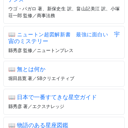
ウゴ・パガロ 著、新保史生 訳、畠山記美江 訳、小塚
荘一郎 監修／商事法務
📖
宇
ニュートン超図解新書 最強に面白い
宙のミステリー
縣秀彦 監修／ニュートンプレス
📖
無とは何か
堀田昌寛 著／SBクリエイティブ
📖
日本で一番すてきな星空ガイド
縣秀彦 著／エクスナレッジ
📖
物語のある星座図鑑