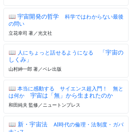
📖
宇宙開発の哲学
科学ではわからない最後
の問い
立花幸司 著／光文社
📖
「宇宙の
人にちょっと話せるようになる
しくみ」
山村紳一郎 著／ベレ出版
📖
本当に感動する サイエンス超入門！ 無と
宇宙は「無」から生まれたのか
は何か
和田純夫 監修／ニュートンプレス
📖
新・宇宙法
AI時代の倫理・法制度・ガバ
ナンス