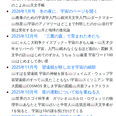
のこよみ📖天文手帳
2026年1月号 冬の夜に、宇宙のページを開く
📖教養のための宇宙学入門📖銀河天文学入門📖ダークマター
📖恒星📖宇宙のアノマリーはどこまで判明したのか📖並行宇
宙は実在するか📖月と地球の進化論
2025年12月号 「三鷹の森」で育まれた本たち
📖にゃんこ大戦争クイズブック～宇宙のぎもん編～📖天才少
年オリバーの「宇宙」入門📖眠れなくなるほど面白い 図解 天
文学の話📖はじめてのずかん うちゅう📖厳選 宇宙ワード100
📖はじめまして赤い星
2025年11月号 望遠鏡が映し出す宇宙の細部
📖すばる望遠鏡 宇宙の神秘を探る📖ジェイムズ・ウェッブ宇
宙望遠鏡のすべて📖見たこともない宇宙📖スミソニアン 宇宙
大図鑑📖COSMOS 美しき宇宙の図鑑📖月面フォトアトラス
2025年10月号 星の運動について知を重ねる人
📖世界のスゴイ科学者 ガリレオ📖カルロ・ロヴェッリの物
理学📖あなたと宇宙📖占いと中世人📖志筑忠雄📖天文学者が
1を知ると、宇宙は10の謎を投げかけてくる