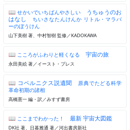
📖
うちゅうのお
せかいでいちばんやさしい
はなし
ちいさなたんけんか リトル・マラバ
ーのぼうけん
山下美樹 著、中村智樹 監修／KADOKAWA
📖
宇宙の旅
こころがふわりと軽くなる
永田美絵 著／イースト・プレス
📖
コペルニクス説遺聞
原典でたどる科学
革命初期の諸相
高橋憲一 編・訳／みすず書房
📖
最新 宇宙大図鑑
ここまでわかった！
DK社 著、日暮雅通 著／河出書房新社