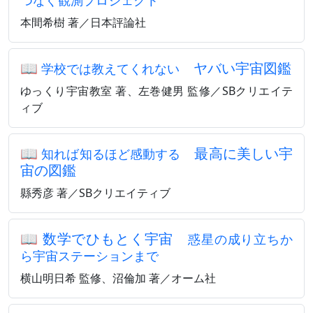
つなぐ観測プロジェクト
本間希樹 著／日本評論社
📖
ヤバい宇宙図鑑
学校では教えてくれない
ゆっくり宇宙教室 著、左巻健男 監修／SBクリエイテ
ィブ
📖
最高に美しい宇
知れば知るほど感動する
宙の図鑑
縣秀彦 著／SBクリエイティブ
📖
数学でひもとく宇宙
惑星の成り立ちか
ら宇宙ステーションまで
横山明日希 監修、沼倫加 著／オーム社