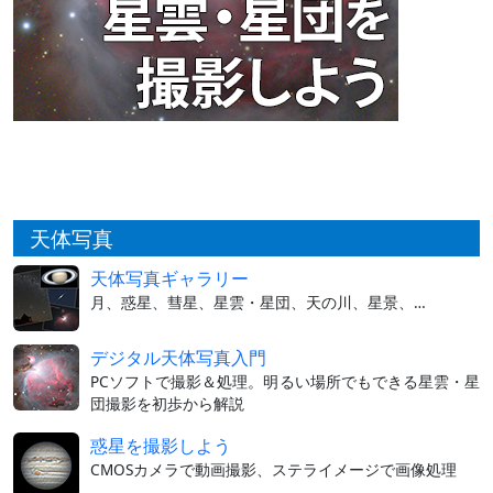
天体写真
天体写真ギャラリー
月、惑星、彗星、星雲・星団、天の川、星景、…
デジタル天体写真入門
PCソフトで撮影＆処理。明るい場所でもできる星雲・星
団撮影を初歩から解説
惑星を撮影しよう
CMOSカメラで動画撮影、ステライメージで画像処理