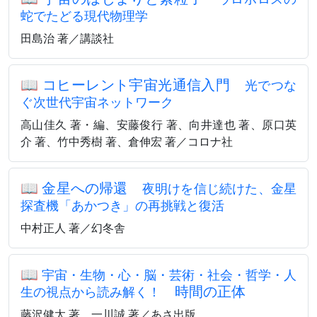
蛇でたどる現代物理学
田島治 著／講談社
📖
コヒーレント宇宙光通信入門
光でつな
ぐ次世代宇宙ネットワーク
高山佳久 著・編、安藤俊行 著、向井達也 著、原口英
介 著、竹中秀樹 著、倉伸宏 著／コロナ社
📖
金星への帰還
夜明けを信じ続けた、金星
探査機「あかつき」の再挑戦と復活
中村正人 著／幻冬舎
📖
宇宙・生物・心・脳・芸術・社会・哲学・人
時間の正体
生の視点から読み解く！
藤沢健太 著、一川誠 著／あさ出版