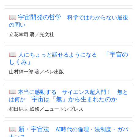
📖
宇宙開発の哲学
科学ではわからない最後
の問い
立花幸司 著／光文社
📖
「宇宙の
人にちょっと話せるようになる
しくみ」
山村紳一郎 著／ベレ出版
📖
本当に感動する サイエンス超入門！ 無と
宇宙は「無」から生まれたのか
は何か
和田純夫 監修／ニュートンプレス
📖
新・宇宙法
AI時代の倫理・法制度・ガバ
ナンス