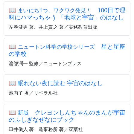
📖
100日で理
まいにち1つ、ワクワク発見！
科にハマっちゃう 「地球と宇宙」のはなし
左巻健男 著、井上貫之 著／実務教育出版
📖
星と星座
ニュートン科学の学校シリーズ
の学校
渡部潤一 監修／ニュートンプレス
📖
眠れない夜に読む 宇宙のはなし
池内了 著／リベラル社
📖
クレヨンしんちゃんのまんが宇宙
新版
のふしぎなぜなにブック
臼井儀人 著、造事務所 著／双葉社