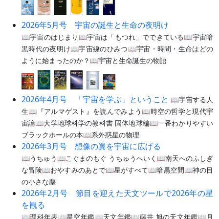
2026年5月号 宇宙の誕生と生命の夜明け
📖宇宙のはじまり📖宇宙は「もつれ」でできている📖宇宙暗
黒時代の夜明け📖宇宙線のひみつ📖宇宙・時間・生命はどの
ように始まったのか？📖宇宙と生命誕生の物語
2026年4月号 「宇宙を学ぶ」ということ
📖宇宙する人
生📖『アルマゲスト』を読んでみよう📖時空の哲学と現代宇
宙論📖大学地球科学の教科書 固体地球編📖一番わかりやすい
ブラックホールの本📖系外惑星の物理
2026年3月号 想像の翼を宇宙に広げる
📖うちゅう📖こぐまのもぐ うちゅうへいく📖南天へのふしぎ
な冒険📖おやすみのあとで📖星がすべて📖暗黒空間📖神の目
の小さな塵
2026年2月号 節目を迎えた天文ツールで2026年の星
を観る
📖理科年表📖星空年鑑📖天文年鑑📖藤井 旭の天文年鑑📖月