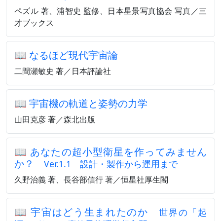
ペズル 著、浦智史 監修、日本星景写真協会 写真／三
才ブックス
📖
なるほど現代宇宙論
二間瀬敏史 著／日本評論社
📖
宇宙機の軌道と姿勢の力学
山田克彦 著／森北出版
📖
あなたの超小型衛星を作ってみません
か？
Ver.1.1 設計・製作から運用まで
久野治義 著、長谷部信行 著／恒星社厚生閣
📖
宇宙はどう生まれたのか
世界の「起