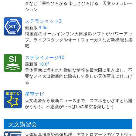
タなど「星空ひろがる 楽しさひろげる」天文シミュレー
ション
ステラショット3
最新版
3.0o
純国産のオールインワン天体撮影ソフトがパワーアッ
プ。ライブスタックやオートフォーカスなど新機能も搭
載
ステライメージ10
最新版
10.0f
天体画像に埋もれた微細な情報を最大限に引き出し、不
要なノイズは徹底的に除去して美しい天体写真に仕上げ
る
星空ナビ
天文現象から最新ニュースまで、スマホをかざすと話題
がうかぶ。不思議がいっぱいの星空を楽しもう
天文講習会
天体写真撮影や画像処理、アストロアーツのソフトウェ