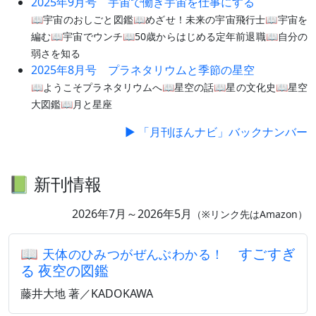
2025年9月号 宇宙で働き宇宙を仕事にする
📖宇宙のおしごと図鑑📖めざせ！未来の宇宙飛行士📖宇宙を
編む📖宇宙でウンチ📖50歳からはじめる定年前退職📖自分の
弱さを知る
2025年8月号 プラネタリウムと季節の星空
📖ようこそプラネタリウムへ📖星空の話📖星の文化史📖星空
大図鑑📖月と星座
▶ 「月刊ほんナビ」バックナンバー
📗 新刊情報
2026年7月～2026年5月
（※リンク先はAmazon）
📖
すごすぎ
天体のひみつがぜんぶわかる！
る 夜空の図鑑
藤井大地 著／KADOKAWA