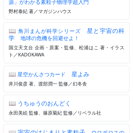
源」がわかる素粒子物理学超入門
野村泰紀 著／マガジンハウス
📖
星と宇宙の科
角川まんが科学シリーズ
学
地球の危機を回避せよ！
国立天文台 企画・原案・監修、松浦はこ 著・イラス
ト／KADOKAWA
📖
星よみ
星空かんさつカード
井川俊彦 著、渡部潤一 監修／幻冬舎
📖
うちゅうのおんどく
永田美絵 監修、篠原菊紀 監修／リベラル社
📖
宇宙のはじまりと素粒子
ウロボロスの