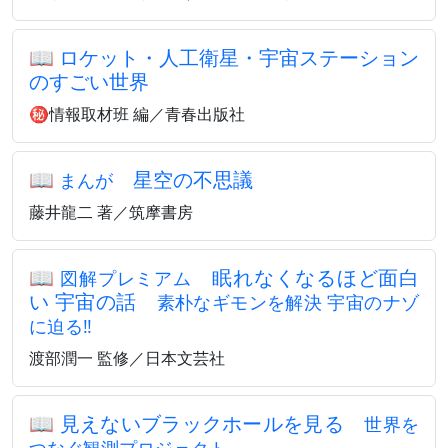
📖
ロケット・人工衛星・宇宙ステーション
のすごい世界
㊙情報取材班 編／青春出版社
📖
星空の不思議
まんが
藤井龍二 著／筑摩書房
📖
眠れなくなるほど面白
図解プレミアム
い 宇宙の話
素朴なギモンを解決 宇宙のナゾ
に迫る‼
渡部潤一 監修／日本文芸社
📖
見えないブラックホールを見る
世界を