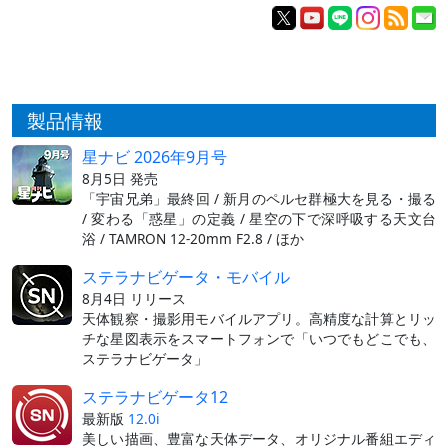
製品情報
星ナビ 2026年9月号
8月5日 発売
「宇宙兄弟」最終回 / 新月のペルセ群極大を見る・撮る
/ 変わる「惑星」の定義 / 星空の下で深呼吸する天文台
浴 / TAMRON 12-20mm F2.8 / ほか
ステラナビゲータ・モバイル
8月4日 リリース
天体観察・撮影用モバイルアプリ。高精度な計算とリッ
チな星図表示をスマートフォンで「いつでもどこでも、
ステラナビゲータ」
ステラナビゲータ12
最新版
12.0i
美しい描画、豊富な天体データ、オリジナル番組エディ