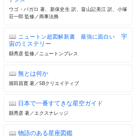
ウゴ・パガロ 著、新保史生 訳、畠山記美江 訳、小塚
荘一郎 監修／商事法務
📖
宇
ニュートン超図解新書 最強に面白い
宙のミステリー
縣秀彦 監修／ニュートンプレス
📖
無とは何か
堀田昌寛 著／SBクリエイティブ
📖
日本で一番すてきな星空ガイド
縣秀彦 著／エクスナレッジ
📖
物語のある星座図鑑