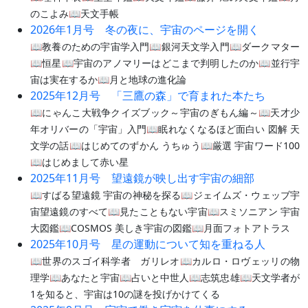
のこよみ📖天文手帳
2026年1月号 冬の夜に、宇宙のページを開く
📖教養のための宇宙学入門📖銀河天文学入門📖ダークマター
📖恒星📖宇宙のアノマリーはどこまで判明したのか📖並行宇
宙は実在するか📖月と地球の進化論
2025年12月号 「三鷹の森」で育まれた本たち
📖にゃんこ大戦争クイズブック～宇宙のぎもん編～📖天才少
年オリバーの「宇宙」入門📖眠れなくなるほど面白い 図解 天
文学の話📖はじめてのずかん うちゅう📖厳選 宇宙ワード100
📖はじめまして赤い星
2025年11月号 望遠鏡が映し出す宇宙の細部
📖すばる望遠鏡 宇宙の神秘を探る📖ジェイムズ・ウェッブ宇
宙望遠鏡のすべて📖見たこともない宇宙📖スミソニアン 宇宙
大図鑑📖COSMOS 美しき宇宙の図鑑📖月面フォトアトラス
2025年10月号 星の運動について知を重ねる人
📖世界のスゴイ科学者 ガリレオ📖カルロ・ロヴェッリの物
理学📖あなたと宇宙📖占いと中世人📖志筑忠雄📖天文学者が
1を知ると、宇宙は10の謎を投げかけてくる