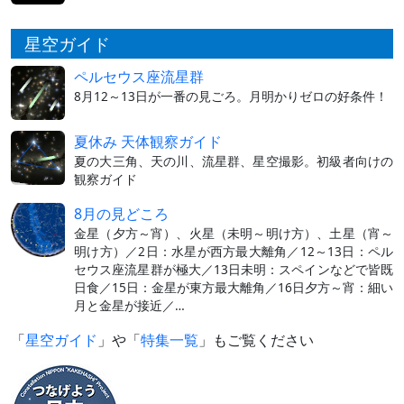
星空ガイド
ペルセウス座流星群
8月12～13日が一番の見ごろ。月明かりゼロの好条件！
夏休み 天体観察ガイド
夏の大三角、天の川、流星群、星空撮影。初級者向けの
観察ガイド
8月の見どころ
金星（夕方～宵）、火星（未明～明け方）、土星（宵～
明け方）／2日：水星が西方最大離角／12～13日：ペル
セウス座流星群が極大／13日未明：スペインなどで皆既
日食／15日：金星が東方最大離角／16日夕方～宵：細い
月と金星が接近／…
「
星空ガイド
」や「
特集一覧
」もご覧ください