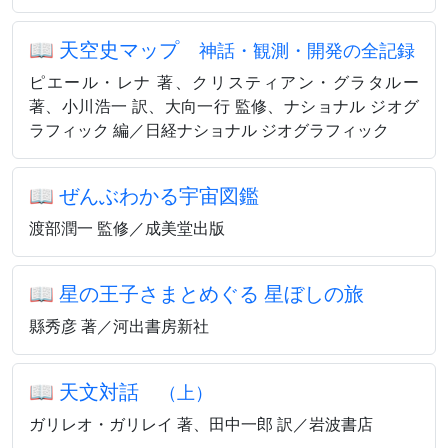
📖
天空史マップ
神話・観測・開発の全記録
ピエール・レナ 著、クリスティアン・グラタルー
著、小川浩一 訳、大向一行 監修、ナショナル ジオグ
ラフィック 編／日経ナショナル ジオグラフィック
📖
ぜんぶわかる宇宙図鑑
渡部潤一 監修／成美堂出版
📖
星の王子さまとめぐる 星ぼしの旅
縣秀彦 著／河出書房新社
📖
天文対話
（上）
ガリレオ・ガリレイ 著、田中一郎 訳／岩波書店