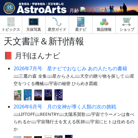
月齢
トピックス
天体写真
星空ガイド
星ナビ
製品情報
ショップ
天文書評＆新刊情報
📕 月刊ほんナビ
2026年7月号 星ナビでおなじみ あの人たちの書籍
📖三鷹の森 全集📖星からさん📖天空の贈り物を探して📖星
空をつくる機械📖宇宙の秘密 ひらめき図鑑
2026年6月号 月の女神が導く人類の次の挑戦
📖LIFTOFF📖REENTRY📖太陽系賛歌📖宇宙でラーメンは食べ
られるか📖宇宙飛行士を支える医師📖宇宙にヒトは住めるの
か