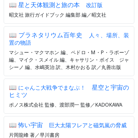
📖
星と天体観測と旅の本
改訂版
昭文社 旅行ガイドブック 編集部 編／昭文社
📖
プラネタリウム百年史
人々、場所、装
置の物語
マシュー・マクマホン 編、ペドロ・M・P・ラポーゾ
編、マイク・スメイル 編、キャサリン・ボイス゠ジャ
シーノ 編、水嶋英治 訳、木村かおる 訳／丸善出版
📖
星空と宇宙の
にゃんこ大戦争でまなぶ！
ヒミツ
ポノス株式会社 監修、渡部潤一 監修／KADOKAWA
📖
怖い宇宙
巨大太陽フレアと磁気嵐の脅威
片岡龍峰 著／早川書房