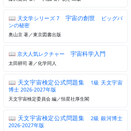
📖
宇宙の創世
天文学シリーズ 7
ビッグバ
ンの秘密
奥山京 著／東京図書出版
📖
宇宙科学入門
京大人気レクチャー
太田耕司 著／化学同人
📖
天文宇宙検定公式問題集
1級 天文宇宙
博士 2026-2027年版
天文宇宙検定委員会 編／恒星社厚生閣
📖
天文宇宙検定公式問題集
2級 銀河博士
2026-2027年版