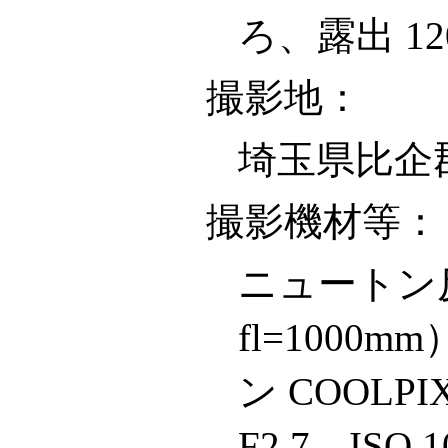
ろ、露出 12
撮影地：
埼玉県比企
撮影機材等：
ニュートン反
fl=1000
ン COOLPIX
F2.7、ISO 