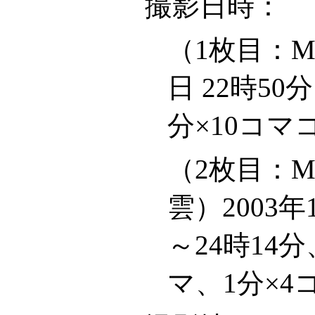
撮影日時：
（1枚目：M3
日 22時50
分×10コ
（2枚目：M
雲）2003年1
～24時14分
マ、1分×