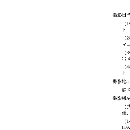
撮影日
（1
ト
（2
マ
（3
出 
（4
ト
撮影地
静
撮影機
（共
儀、
（1
ID