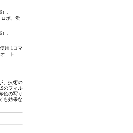
.6）、
ストロボ、蛍
.6）、
タ使用 1コマ
ス：オート
したが、技術の
Sのフィル
、赤色の写り
ても効果な