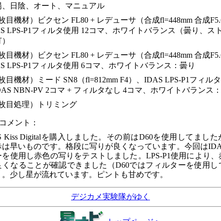
陽、日陰、オート、マニュアル
枚目機材）ビクセン FL80 + レデューサ（合成fl=448mm 合成F5
AS LPS-P1フィルタ使用 12コマ、ホワイトバランス（曇り、
灯）
枚目機材）ビクセン FL80 + レデューサ（合成fl=448mm 合成F5
AS LPS-P1フィルタ使用 6コマ、ホワイトバランス：曇り
枚目機材）ミード SN8（fl=812mm F4）、IDAS LPS-P1フィル
IDAS NBN-PV 2コマ + フィルタなし 4コマ、ホワイトバラン
4枚目処理）トリミング
者コメント：
S Kiss Digitalを購入しました。その前はD60を使用してま
歩は早いものです。格段に写りが良くなっています。今回はIDA
ーを使用し赤色の写りをテストしました。LPS-P1使用により
良くなることが確認できました（D60ではフィルターを使用し
）。少し星が流れています。ピントも甘めです。
デジカメ実験隊がゆく