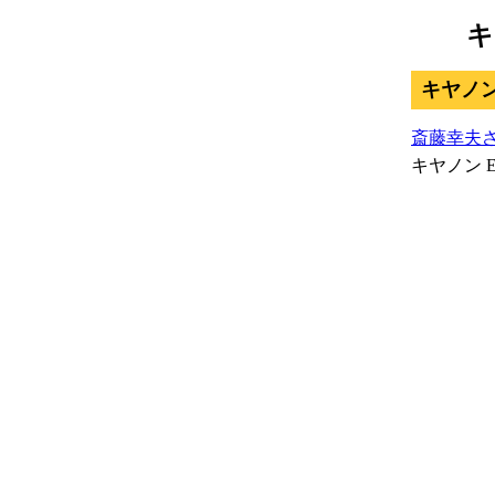
キ
キヤノン E
斎藤幸夫
キヤノン E