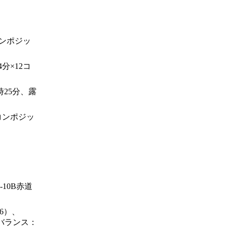
コンポジッ
4分×12コ
3時25分、露
マコンポジッ
M-10B赤道
.6）、
トバランス：