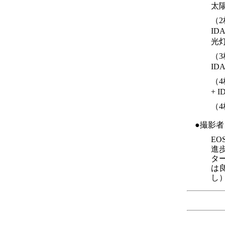
太
（2
ID
光
（3
ID
（4
+ 
（
●撮影
EO
進
タ
は
し