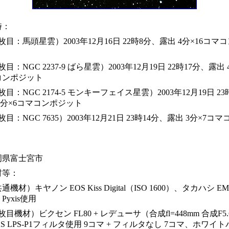
時：
枚目：馬頭星雲）2003年12月16日 22時8分、露出 4分×16コマ
枚目：NGC 2237-9 ばら星雲）2003年12月19日 22時17分、露出 
コンポジット
枚目：NGC 2174-5 モンキーフェイス星雲）2003年12月19日 2
4分×6コマコンポジット
枚目：NGC 7635）2003年12月21日 23時14分、露出 3分×7コ
：
岡県富士宮市
材等：
通機材）キヤノン EOS Kiss Digital（ISO 1600）、タカハシ E
Pyxis使用
枚目機材）ビクセン FL80 + レデューサ（合成fl=448mm 合成F5
AS LPS-P1フィルタ使用 9コマ + フィルタなし 7コマ、ホワイ