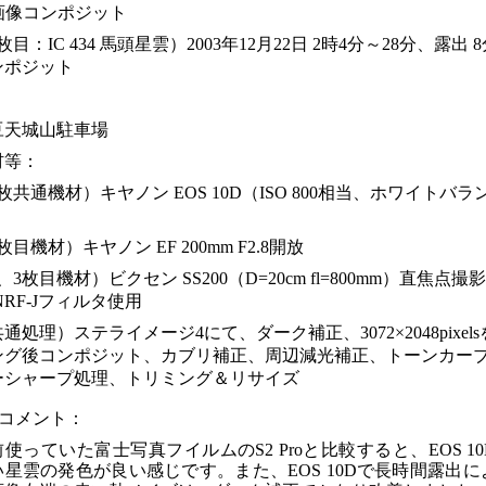
4画像コンポジット
枚目：IC 434 馬頭星雲）2003年12月22日 2時4分～28分、露出 
ンポジット
：
豆天城山駐車場
材等：
枚共通機材）キヤノン EOS 10D（ISO 800相当、ホワイトバ
）
枚目機材）キヤノン EF 200mm F2.8開放
、3枚目機材）ビクセン SS200（D=20cm fl=800mm）直焦点
NRF-Jフィルタ使用
通処理）ステライメージ4にて、ダーク補正、3072×2048pixel
ング後コンポジット、カブリ補正、周辺減光補正、トーンカー
ーシャープ処理、トリミング＆リサイズ
者コメント：
使っていた富士写真フイルムのS2 Proと比較すると、EOS 1
い星雲の発色が良い感じです。また、EOS 10Dで長時間露出