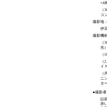
×
（3
コ
撮影地
伊
撮影機
（3
光
（1
（2
イ 
（共
ニ
タ
●撮影
以前
赤