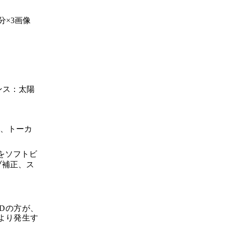
8分×3画像
ランス：太陽
撮影、トーカ
sをソフトビ
ブ補正、ス
0Dの方が、
により発生す