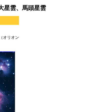
ン大星雲、馬頭星雲
2（オリオン