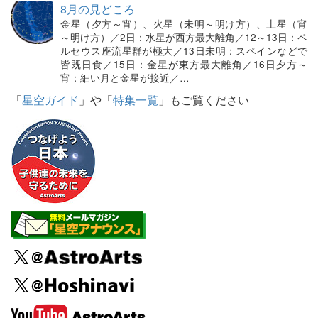
8月の見どころ
金星（夕方～宵）、火星（未明～明け方）、土星（宵
～明け方）／2日：水星が西方最大離角／12～13日：ペ
ルセウス座流星群が極大／13日未明：スペインなどで
皆既日食／15日：金星が東方最大離角／16日夕方～
宵：細い月と金星が接近／…
「
星空ガイド
」や「
特集一覧
」もご覧ください