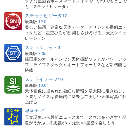
ッチな星図表示をスマートフォンで「いつでもどこで
も、ステラナビゲータ」
ステラナビゲータ12
最新版
12.0i
美しい描画、豊富な天体データ、オリジナル番組エデ
ィタなど「星空ひろがる 楽しさひろげる」天文シミュ
レーション
ステラショット3
最新版
3.0o
純国産のオールインワン天体撮影ソフトがパワーアッ
プ。ライブスタックやオートフォーカスなど新機能も
搭載
ステライメージ10
最新版
10.0f
天体画像に埋もれた微細な情報を最大限に引き出し、
不要なノイズは徹底的に除去して美しい天体写真に仕
上げる
星空ナビ
天文現象から最新ニュースまで、スマホをかざすと話
題がうかぶ。不思議がいっぱいの星空を楽しもう