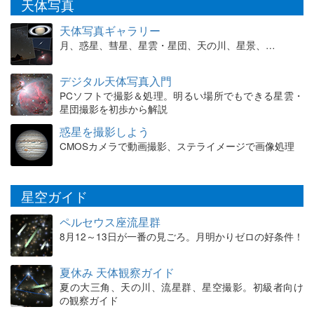
天体写真
天体写真ギャラリー
月、惑星、彗星、星雲・星団、天の川、星景、…
デジタル天体写真入門
PCソフトで撮影＆処理。明るい場所でもできる星雲・
星団撮影を初歩から解説
惑星を撮影しよう
CMOSカメラで動画撮影、ステライメージで画像処理
星空ガイド
ペルセウス座流星群
8月12～13日が一番の見ごろ。月明かりゼロの好条件！
夏休み 天体観察ガイド
夏の大三角、天の川、流星群、星空撮影。初級者向け
の観察ガイド