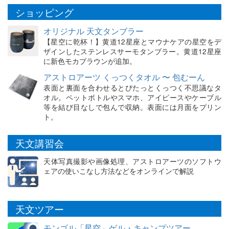
ショッピング
オリジナル 天文タンブラー
【星空に乾杯！】黄道12星座とマウナケアの星空をデ
ザインしたステンレスサーモタンブラー。黄道12星座
に新色モカブラウンが追加。
アストロアーツ くっつくタオル 〜 包むーん
表面と裏面を合わせるとぴたっとくっつく不思議なタ
オル。ペットボトルやスマホ、アイピースやケーブル
等を結び目なしで包んで収納。表面には月面をプリン
ト。
天文講習会
天体写真撮影や画像処理、アストロアーツのソフトウ
ェアの使いこなし方法などをオンラインで解説
天文ツアー
モンゴル「星空」ゲル・キャンプツアー