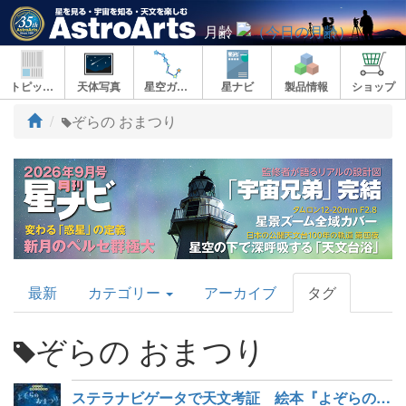
月齢
トピックス
天体写真
星空ガイド
星ナビ
製品情報
ショップ
ト
ぞらの おまつり
ッ
プ
AstroArts
最新
カテゴリー
アーカイブ
タグ
Topics
ぞらの おまつり
ステラナビゲータで天文考証 絵本『よぞらの おまつり』