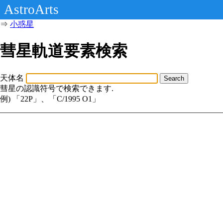
AstroArts
⇒
小惑星
彗星軌道要素検索
天体名
Search
彗星の認識符号で検索できます.
例) 「22P」、「C/1995 O1」