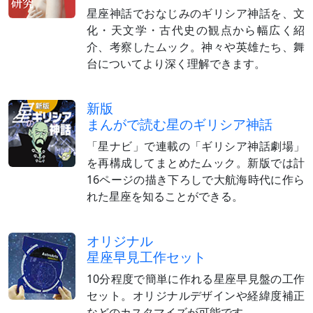
星座神話でおなじみのギリシア神話を、文
化・天文学・古代史の観点から幅広く紹
介、考察したムック。神々や英雄たち、舞
台についてより深く理解できます。
新版
まんがで読む星のギリシア神話
「星ナビ」で連載の「ギリシア神話劇場」
を再構成してまとめたムック。新版では計
16ページの描き下ろしで大航海時代に作ら
れた星座を知ることができる。
オリジナル
星座早見工作セット
10分程度で簡単に作れる星座早見盤の工作
セット。オリジナルデザインや経緯度補正
などのカスタマイズが可能です。