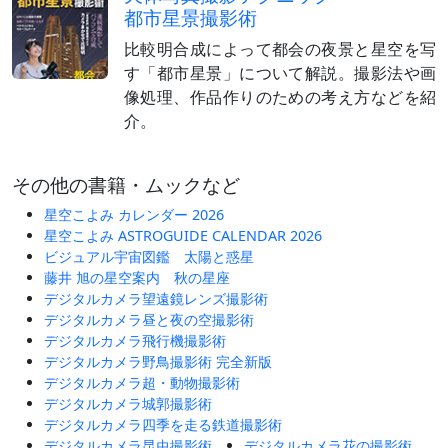
都市星景撮影術
比較明合成によって都会の夜景と星空を写
す「都市星景」について解説。撮影法や画
像処理、作品作りのための考え方などを紹
介。
その他の書籍・ムックなど
星空こよみ カレンダー 2026
星空こよみ ASTROGUIDE CALENDAR 2026
ビジュアル宇宙図鑑 太陽と惑星
藤井 旭の星空案内 秋の星座
デジタルカメラ望遠鏡レンズ撮影術
デジタルカメラ昼と夜の空撮影術
デジタルカメラ飛行機撮影術
デジタルカメラ野鳥撮影術 完全新版
デジタルカメラ超・動物撮影術
デジタルカメラ城郭撮影術
デジタルカメラ四季を走る鉄道撮影術
デジタルカメラ昆虫撮影術
デジタルカメラ花の撮影術