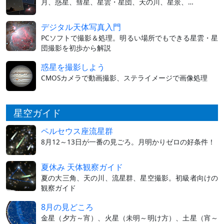
月、惑星、彗星、星雲・星団、天の川、星景、…
デジタル天体写真入門
PCソフトで撮影＆処理。明るい場所でもできる星雲・星
団撮影を初歩から解説
惑星を撮影しよう
CMOSカメラで動画撮影、ステライメージで画像処理
星空ガイド
ペルセウス座流星群
8月12～13日が一番の見ごろ。月明かりゼロの好条件！
夏休み 天体観察ガイド
夏の大三角、天の川、流星群、星空撮影。初級者向けの
観察ガイド
8月の見どころ
金星（夕方～宵）、火星（未明～明け方）、土星（宵～