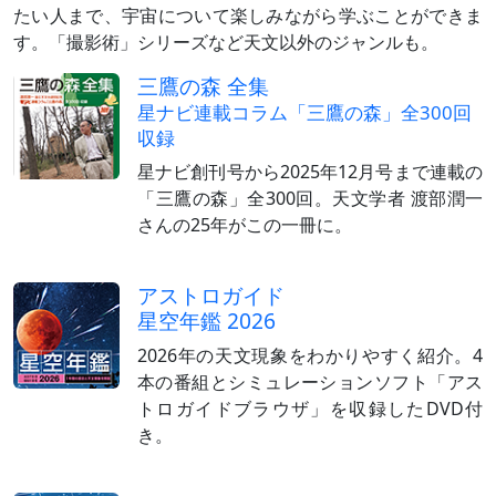
たい人まで、宇宙について楽しみながら学ぶことができま
す。「撮影術」シリーズなど天文以外のジャンルも。
三鷹の森 全集
星ナビ連載コラム「三鷹の森」全300回
収録
星ナビ創刊号から2025年12月号まで連載の
「三鷹の森」全300回。天文学者 渡部潤一
さんの25年がこの一冊に。
アストロガイド
星空年鑑 2026
2026年の天文現象をわかりやすく紹介。4
本の番組とシミュレーションソフト「アス
トロガイドブラウザ」を収録したDVD付
き。