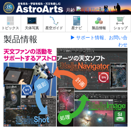
月齢
トピックス
天体写真
星空ガイド
星ナビ
製品情報
ショップ
製品情報
▶ サポート情報、お問い合
わせ