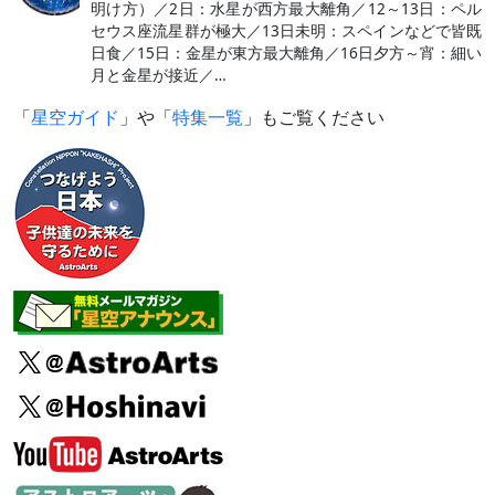
明け方）／2日：水星が西方最大離角／12～13日：ペル
セウス座流星群が極大／13日未明：スペインなどで皆既
日食／15日：金星が東方最大離角／16日夕方～宵：細い
月と金星が接近／…
「
星空ガイド
」や「
特集一覧
」もご覧ください