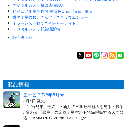
デジタルカメラ超望遠撮影術
ビジュアル星空案内 宇宙を見る、識る、撮る
爆笑！星のお兄さんプラネタリウムショー
ミラーレス一眼でネイチャーフォト
デジタルカメラ野鳥撮影術
販売終了品
製品情報
星ナビ 2026年9月号
8月5日 発売
「宇宙兄弟」最終回 / 新月のペルセ群極大を見る・撮る
/ 変わる「惑星」の定義 / 星空の下で深呼吸する天文台
浴 / TAMRON 12-20mm F2.8 / ほか