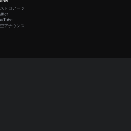
llow
ストロアーツ
itter
ouTube
空アナウンス