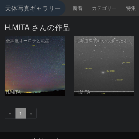
天体写真ギャラリー
新着
カテゴリー
特集
H.MITA さんの作品
低緯度オーロラと流星
北海道襟裳岬から撮ったオメガ星団
H.MITA
H.MITA
«
1
»