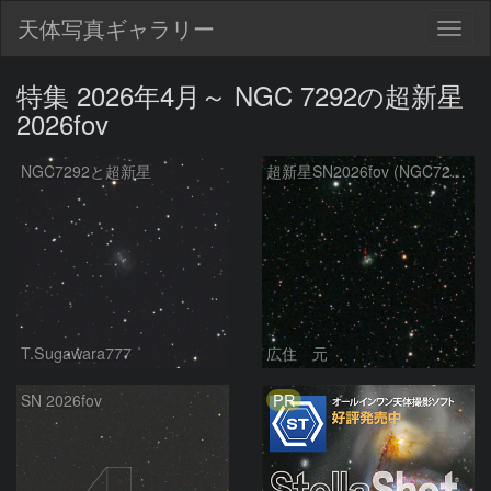
天体写真ギャラリー
Togg
navig
特集 2026年4月～ NGC 7292の超新星
2026fov
NGC7292と超新星
超新星SN2026fov (NGC7292) 5/17
T.Sugawara777
広住 元
PR
SN 2026fov