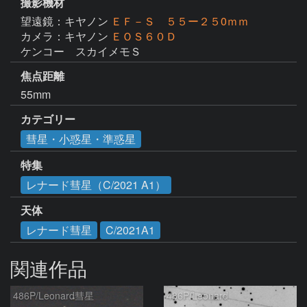
撮影機材
望遠鏡：キヤノン
ＥＦ－Ｓ ５５ー２５0ｍｍ
カメラ：キヤノン
ＥＯＳ６０Ｄ
ケンコー　スカイメモＳ
焦点距離
55mm
カテゴリー
彗星・小惑星・準惑星
特集
レナード彗星（C/2021 A1）
天体
レナード彗星
C/2021A1
関連作品
486P/Leonard彗星
486P/Leonard