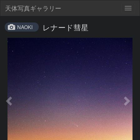
天体写真ギャラリー
Togg
navig
レナード彗星
NAOKI