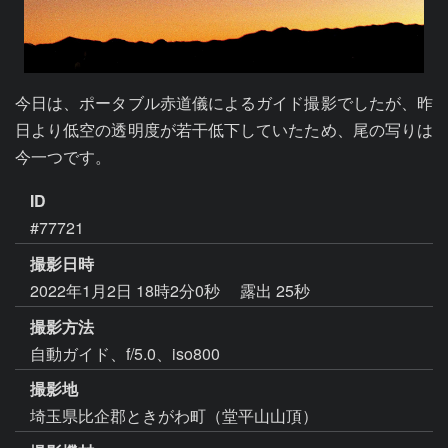
今日は、ポータブル赤道儀によるガイド撮影でしたが、昨
日より低空の透明度が若干低下していたため、尾の写りは
今一つです。
ID
#77721
撮影日時
2022年1月2日 18時2分0秒
露出 25秒
撮影方法
自動ガイド、f/5.0、iso800
撮影地
埼玉県比企郡ときがわ町（堂平山山頂）