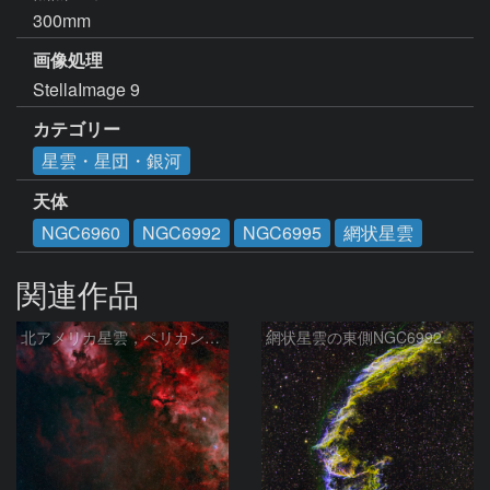
300mm
画像処理
StellaImage 9
カテゴリー
星雲・星団・銀河
天体
NGC6960
NGC6992
NGC6995
網状星雲
関連作品
北アメリカ星雲，ペリカン星雲，サドル付近，クレセント星雲，網状星雲・・・etc
網状星雲の東側NGC6992