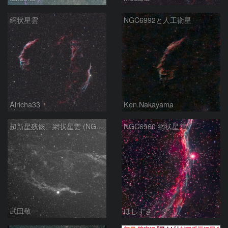
網状星雲
NGC6992と人工衛星
Alricha33
Ken.Nakayama
超新星残骸、網状星雲 (NGC6960)
NGC6960 網状星雲
武田敬一
ほしすき