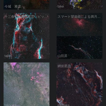
今城 雅彦
take
十三夜での網状星雲（ピッカリングの三角）
スマート望遠鏡による満月下の星雲（M16,NGC6960）
take
山田昇
はくちょう座の散光星雲（１００ｍｍ）
網状星雲
takaoka
medaka