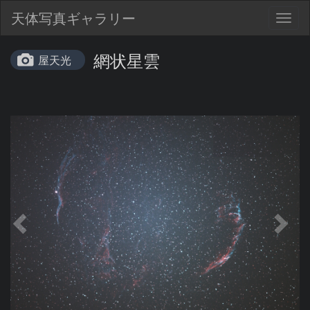
天体写真ギャラリー
Togg
navig
網状星雲
屋天光