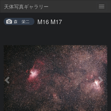
天体写真ギャラリー
Togg
navig
M16 M17
森 栄二