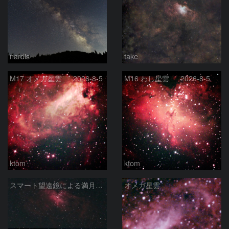
nardis
take
M17 オメガ星雲 2026-8-5
M16 わし星雲 2026-8-5
ktom
ktom
スマート望遠鏡による満月下の星雲（M16,NGC6960）
オメガ星雲