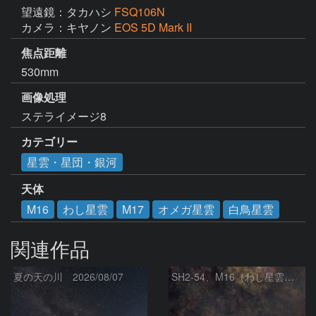
望遠鏡：タカハシ
FSQ106N
カメラ：キヤノン
EOS 5D Mark II
焦点距離
530mm
画像処理
ステライメージ8
カテゴリー
星雲・星団・銀河
天体
M16
わし星雲
M17
オメガ星雲
白鳥星雲
関連作品
夏の天の川 2026/08/07
SH2‑54、M16（わし星雲）、M17（オメガ星雲）