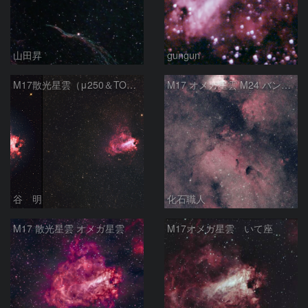
山田昇
gungun
M17散光星雲（μ250＆TOA130）
M17 オメガ星雲 M24 バンビの横顔 いて座
谷 明
化石職人
M17 散光星雲 オメガ星雲
M17オメガ星雲 いて座