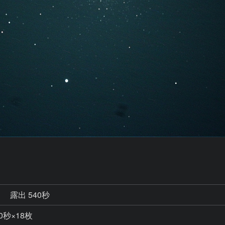
秒
露出 540秒
0秒×18枚