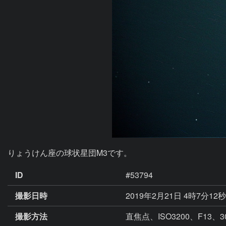
りょうけん座の球状星団M3です。
ID
#53794
撮影日時
2019年2月21日 4時7分12
撮影方法
直焦点、ISO3200、F13、3