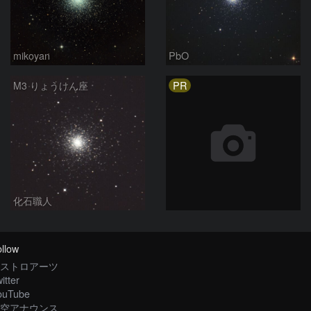
mikoyan
PbO
PR
M3 りょうけん座
化石職人
llow
ストロアーツ
itter
ouTube
空アナウンス