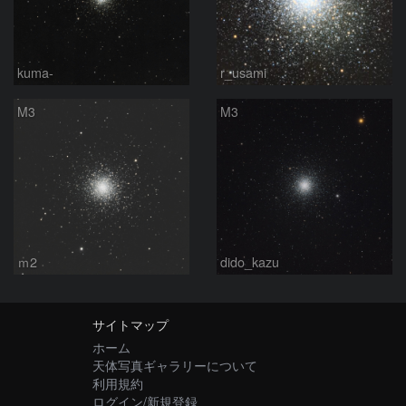
kuma-
r_usami
M3
M3
ｍ2
dido_kazu
サイトマップ
ホーム
天体写真ギャラリーについて
利用規約
ログイン/新規登録