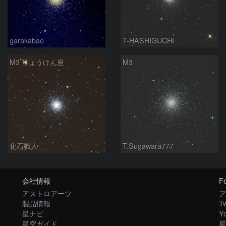
garakabao
T-HASHIGUCHI
M3 りょうけん座
M3
化石職人
T.Sugawara777
会社情報
Fo
アストロアーツ
ア
製品情報
Tw
星ナビ
Y
星空ガイド
星