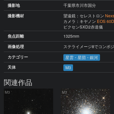
撮影地
千葉県市川市国分
撮影機材
望遠鏡：セレストロン
Nexs
カメラ：キヤノン
EOS 60
ビクセンSXD2赤道儀
焦点距離
1325mm
画像処理
ステライメージ8でコンポジッ
カテゴリー
星雲・星団・銀河
天体
M3
関連作品
M3
M3