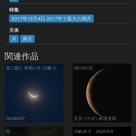
特集
2017年12月4日 2017年で最大の満月
天体
月
満月
関連作品
雲に霞む 有明の月 (月齢 26.4)
08/10の月
Condor57
天文バカボン町田支部
月
月齢25.3 2026/8/9