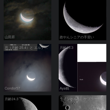
山田昇
政やんシニアの手習い
月（月齢 25.4）と エルナト（おうし座β星）
月齢25.3
Condor57
Aya鶴
月齢24.3
ラインホルト、ケプラー付近