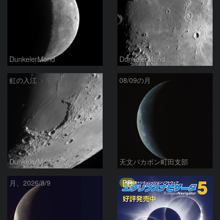
DunkelerMond
DunkelerMond
虹の入江
08/09の月
DunkelerMond
天文バカボン町田支部
PR
月、2026/8/9