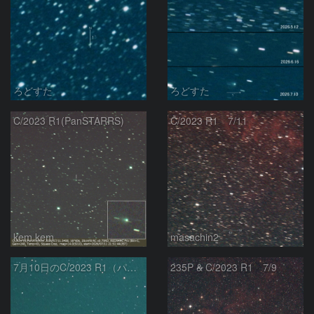
ろどすた
ろどすた
C/2023 R1(PanSTARRS)
C/2023 R1 7/11
kem.kem
masachin2
7月10日のC/2023 R1（パンスターズ彗星）
235P & C/2023 R1 7/9