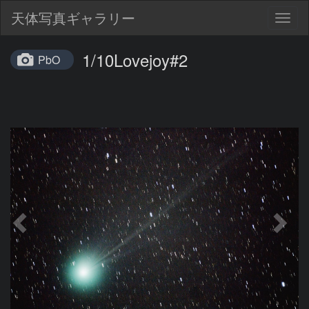
天体写真ギャラリー
Togg
navig
1/10Lovejoy#2
PbO