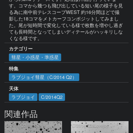
す。コマから幾つも飛び出している短い尾の様子を見
る為に南中前テレスコープWEST 約16分間ほどで撮
影した18コマをメトカーフコンポジットしてみまし
た。尾が短時間で変化している様で枚数を増やし過ぎ
ても長時間となってしまいディテールがハッキリしな
くなる様です。
カテゴリー
彗星・小惑星・準惑星
特集
ラブジョイ彗星（C/2014 Q2）
天体
ラブジョイ
C/2014Q2
関連作品
C/2014 Q2/Lovejoy ?
C/2014 Q2/Lovejoy