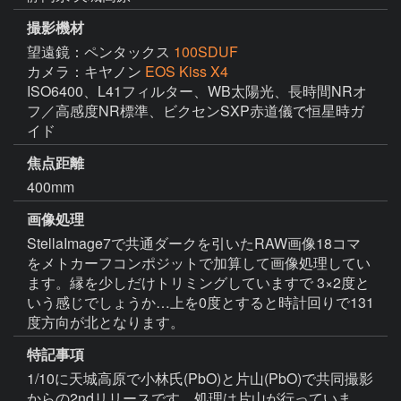
撮影機材
望遠鏡：ペンタックス
100SDUF
カメラ：キヤノン
EOS Kiss X4
ISO6400、L41フィルター、WB太陽光、長時間NRオ
フ／高感度NR標準、ビクセンSXP赤道儀で恒星時ガ
イド
焦点距離
400mm
画像処理
StellaImage7で共通ダークを引いたRAW画像18コマ
をメトカーフコンポジットで加算して画像処理してい
ます。縁を少しだけトリミングしていますで 3×2度と
いう感じでしょうか…上を0度とすると時計回りで131
度方向が北となります。
特記事項
1/10に天城高原で小林氏(PbO)と片山(PbO)で共同撮影
からの2ndリリースです。処理は片山が行っていま