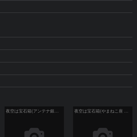
夜空は宝石箱(アンテナ銀河 NGC4038) Seestar50
夜空は宝石箱(やまねこ座 NGC2683) Seestar50