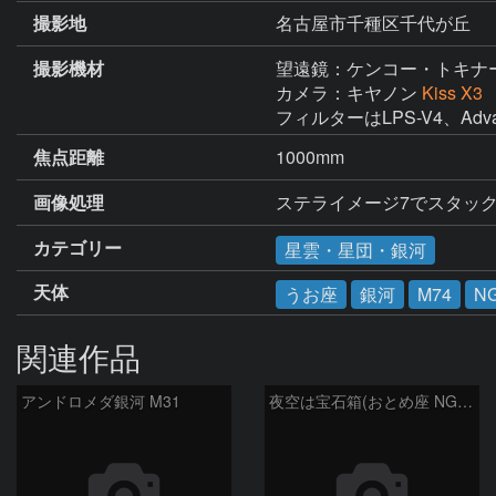
撮影地
名古屋市千種区千代が丘
撮影機材
望遠鏡：ケンコー・トキナ
カメラ：キヤノン
Kiss X3
フィルターはLPS-V4、Adv
焦点距離
1000mm
画像処理
ステライメージ7でスタック
カテゴリー
星雲・星団・銀河
天体
うお座
銀河
M74
N
関連作品
アンドロメダ銀河 M31
夜空は宝石箱(おとめ座 NGC5566) Seestar50