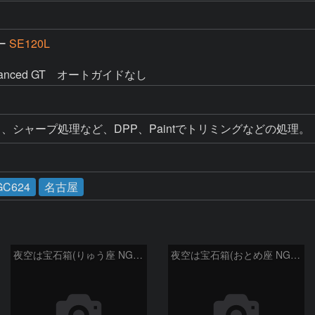
ー
SE120L
anced GT　オートガイドなし
、シャープ処理など、DPP、Paintでトリミングなどの処理。
GC624
名古屋
夜空は宝石箱(りゅう座 NGC6503) Seestar50
夜空は宝石箱(おとめ座 NGC5746) Seestar50