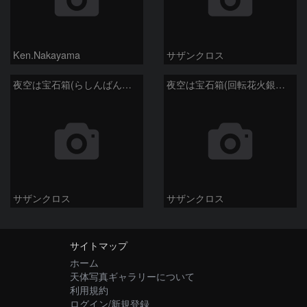
Ken.Nakayama
サザンクロス
夜空は宝石箱(らしんばん座 NGC2613) Seestar50
夜空は宝石箱(回転花火銀河 M101) Seestar50
サザンクロス
サザンクロス
サイトマップ
ホーム
天体写真ギャラリーについて
利用規約
ログイン/新規登録