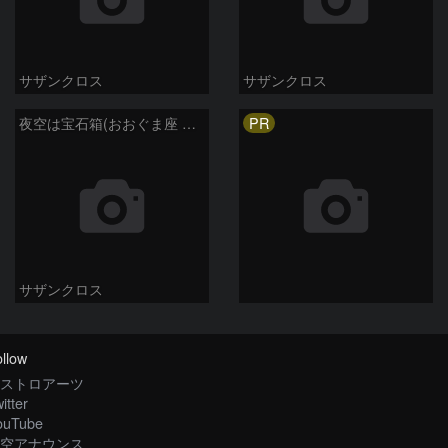
サザンクロス
サザンクロス
PR
夜空は宝石箱(おおぐま座 NGC3198) Seestar50
サザンクロス
llow
ストロアーツ
itter
ouTube
空アナウンス