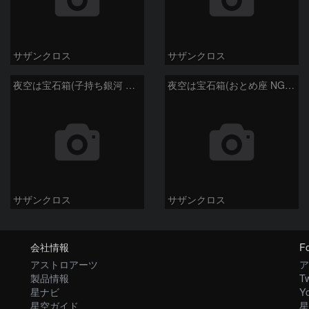
サザンクロス
サザンクロス
夜空は宝石箱(子持ち銀河 M51) Seestar50
夜空は宝石箱(おとめ座 NGC5746) Seestar50
サザンクロス
サザンクロス
会社情報
Fo
アストロアーツ
ア
製品情報
Tw
星ナビ
Y
星空ガイド
星