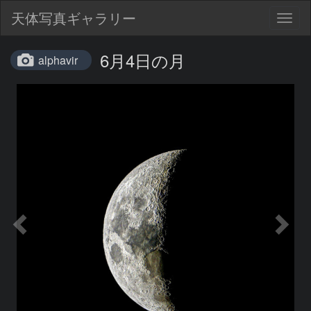
天体写真ギャラリー
Togg
navig
6月4日の月
alphavir