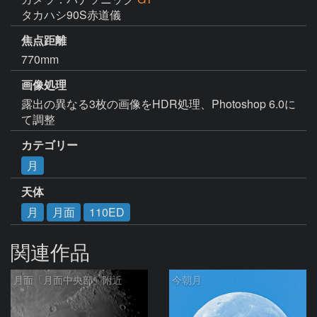
タカハシ90S赤道儀
焦点距離
770mm
画像処理
露出の異なる3枚の画像をHDR処理、Photoshop 6.0に
て調整
カテゴリー
月
天体
月
月面
110ED
関連作品
月面「月面中央部」附近
今朝月