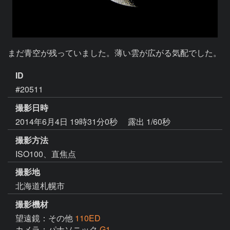
まだ青空が残っていました。薄い雲が広がる気配でした。
ID
#20511
撮影日時
2014年6月4日 19時31分0秒
露出 1/60秒
撮影方法
ISO100、直焦点
撮影地
北海道札幌市
撮影機材
望遠鏡：その他
110ED
カメラ：パナソニック
G1