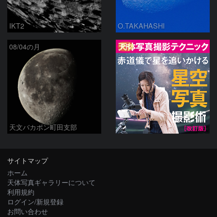
IKT2
O.TAKAHASHI
PR
08/04の月
天文バカボン町田支部
サイトマップ
ホーム
天体写真ギャラリーについて
利用規約
ログイン/新規登録
お問い合わせ