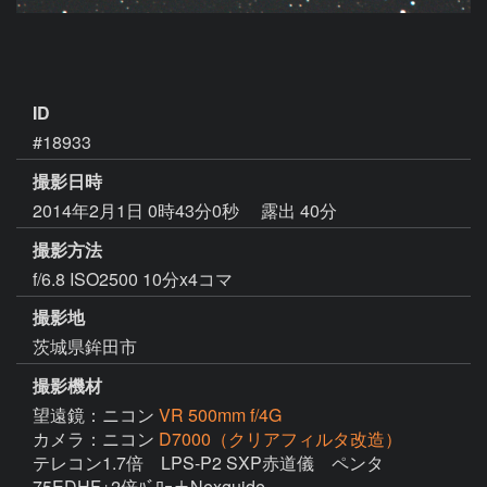
ID
#18933
撮影日時
2014年2月1日 0時43分0秒
露出 40分
撮影方法
f/6.8 ISO2500 10分x4コマ
撮影地
茨城県鉾田市
撮影機材
望遠鏡：ニコン
VR 500mm f/4G
カメラ：ニコン
D7000（クリアフィルタ改造）
テレコン1.7倍　LPS-P2 SXP赤道儀　ペンタ
75EDHF+2倍ﾊﾞﾛｰ＋Nexguide