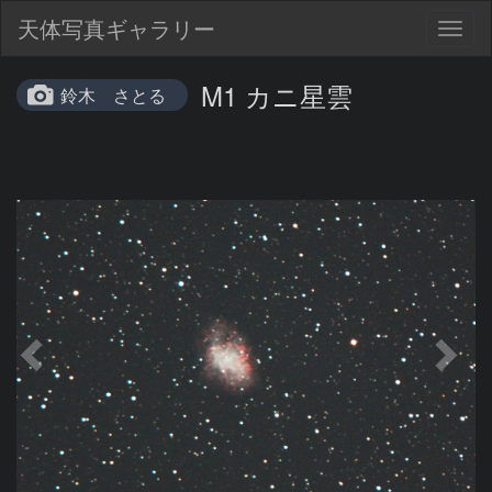
天体写真ギャラリー
Togg
navig
M1 カニ星雲
鈴木 さとる