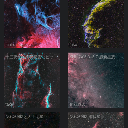
Ichiro Itagaki
take
十三夜での網状星雲（ピッカリングの三角）
SNR G65.3+5.7 超新星残骸 アルビレオ周辺 はくちょう座
take
化石職人
NGC6992と人工衛星
NGC6992 網状星雲