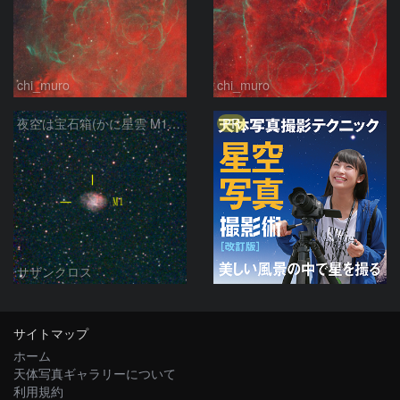
chi_muro
chi_muro
PR
夜空は宝石箱(かに星雲 M1) Seestar50
サザンクロス
サイトマップ
ホーム
天体写真ギャラリーについて
利用規約