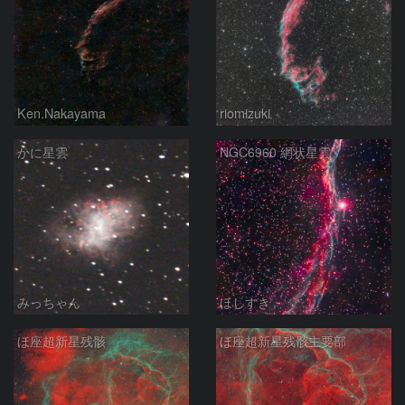
Ken.Nakayama
riomizuki
かに星雲
NGC6960 網状星雲
みっちゃん
ほしすき
ほ座超新星残骸
ほ座超新星残骸主要部