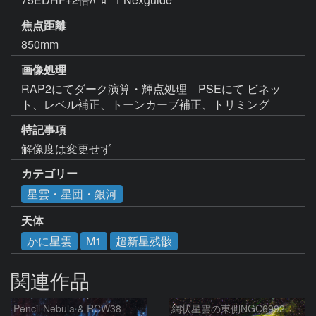
焦点距離
850mm
画像処理
RAP2にてダーク演算・輝点処理　PSEにて ビネッ
ト、レベル補正、トーンカーブ補正、トリミング
特記事項
解像度は変更せず
カテゴリー
星雲・星団・銀河
天体
かに星雲
M1
超新星残骸
関連作品
Pencil Nebula & RCW38
網状星雲の東側NGC6992