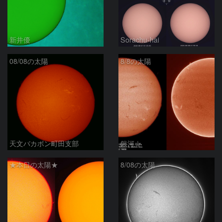
新井優
Sorachu-hai
08/08の太陽
8/8の太陽
天文バカボン町田支部
銀河☆
★本日の太陽★
8/08の太陽