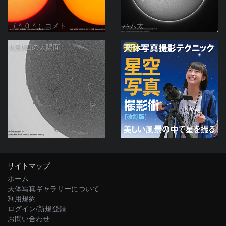
（＾０＾）コメト
ハム太
PR
8月8日の太陽面
ta-o
サイトマップ
ホーム
天体写真ギャラリーについて
利用規約
ログイン/新規登録
お問い合わせ