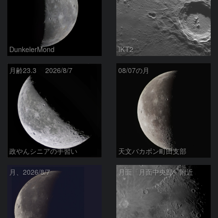
DunkelerMond
IKT2
月齢23.3 2026/8/7
08/07の月
政やんシニアの手習い
天文バカボン町田支部
月、2026/8/7
月面「月面中央部」附近