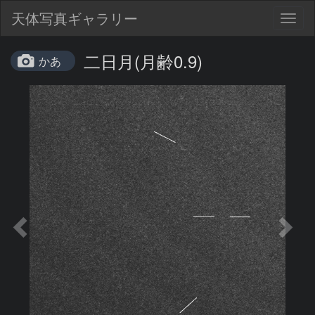
天体写真ギャラリー
Togg
navig
二日月(月齢0.9)
かあ