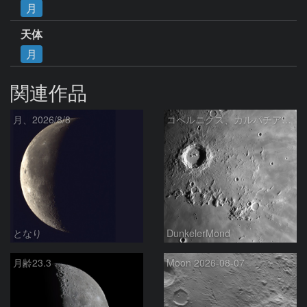
月
天体
月
関連作品
月、2026/8/8
コペルニクス、カルパチア山脈付近
となり
DunkelerMond
月齢23.3
Moon 2026-08-07