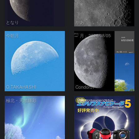
となり
かあ
今朝月
「月」2026/08/05
O.TAKAHASHI
Condor57
PR
極北・天地輝彩