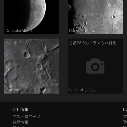
DunkelerMond
DunkelerMond
ヘシオドスA
月齢23.3のフラマウロ付近
hare-star
ウィルキンソン
会社情報
Fo
アストロアーツ
ア
製品情報
Tw