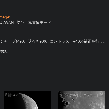
Image5
Q AVANT架台　赤道儀モード
、シャープ化+6、明るさ+60、コントラスト+40の補正を行う。
微妙。
月齢24.3
ラインホルト、ケプラー付近