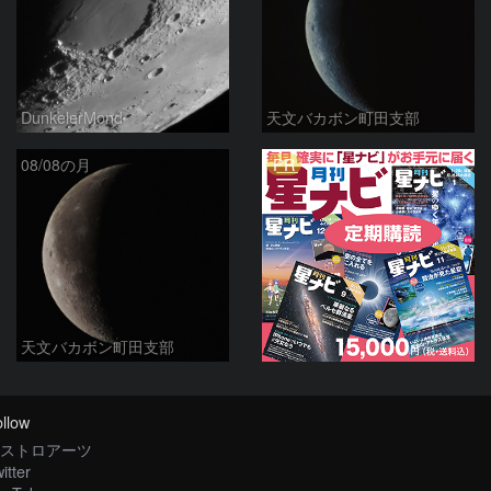
DunkelerMond
天文バカボン町田支部
PR
08/08の月
天文バカボン町田支部
llow
ストロアーツ
itter