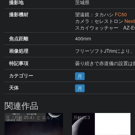
撮影地
茨城県
撮影機材
望遠鏡：タカハシ
FC50
カメラ：セレストロン
Nex
スカイウォッチャー　AZ-E
焦点距離
400mm
画像処理
フリーソフトJTrimにより
特記事項
曇り続きで赤道儀の設置は
カテゴリー
月
天体
月
関連作品
月（月齢 25.4）と エルナト（おうし座β星）
月齢25.3