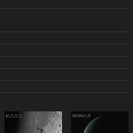
虹の入江
08/09の月